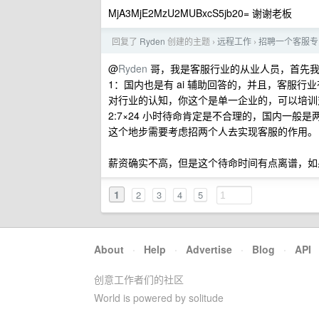
MjA3MjE2MzU2MUBxcS5jb20= 谢谢老板
回复了
Ryden
创建的主题
远程工作
招聘一个客服专
›
›
@
Ryden
哥，我是客服行业的从业人员，首先我
1：国内也是有 ai 辅助回答的，并且，客服
对行业的认知，你这个是单一企业的，可以培训
2:7×24 小时待命肯定是不合理的，国内一
这个地步需要考虑招两个人去实现客服的作用。
薪资确实不高，但是这个待命时间有点离谱，如
1
2
3
4
5
About
·
Help
·
Advertise
·
Blog
·
API
创意工作者们的社区
World is powered by solitude