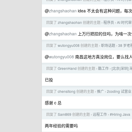
@
zhangshaohan
idea 不太会有这种问题，
回复了
zhangshaohan
创建的主题
程序员
AI 时代
›
›
@
zhangshaohan
上万行把控的住吗，为啥一次
回复了
wutongyu008
创建的主题
职场话题
38 岁
›
›
@
wutongyu008
南昌这地方真没岗位，要么找
回复了
GreenHand
创建的主题
酷工作
[北京|深圳]
›
›
已投
回复了
chensitong
创建的主题
推广
2coding 试营
›
›
感谢 c 总
回复了
Sam869
创建的主题
远程工作
#Hiring Java
›
›
两年经验的需要吗