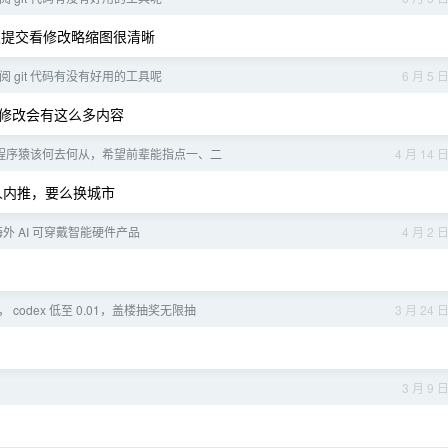
每次提交看修改略缩图很清晰
审阅 git 代码有没有好用的工具呢
6 月 5 
修改会有这么多内容
老程序猿该何去何从，希望前辈能指点一、二
4 月 14 
人内推，要么换城市
 海外 AI 可穿戴智能硬件产品
4 月 2 
业， codex 低至 0.01，盖楼抽奖无限抽
3 月 24 
3 月 9 