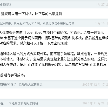
，任何建议？
1 月 27 
，建议可以用一下试试，比正常的出票提前
 编程多厉害，真用起来气死个人啊，到底是谁说不用自己写啊
1 月 16 
 去处理。大体流程是先使用 openSpec 在项目中初始化，初始化后会有一段提示
词，claude 会基于这个提示词去项目中提取基础的规则和技术栈，然后就是在继
对应的需求。感兴趣可以了解一下对应的规则：
通过输入输出的方式去实现代码，而不是手法编程，缺点也有，一些约定
不断输入，体感不好，复杂需求实现起来最好还是拆分再去实现，这样比
在更改，使用 ai 改变了我的编码习惯，从边想边写到等 ai 工具的思
），前期有学习成本。
觉快撑不住了，想听听大家的意见
2025 年 12 月 17 
得看，一个还算优雅的阅读网站
2025 年 11 月 28 