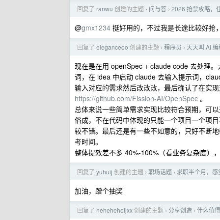
回复了
ranwu
创建的主题
问与答
2026 抢票攻略
›
›
@
gmx1234
挺好用的，不过我是长途比较好抢
回复了
eleganceoo
创建的主题
程序员
天天叫 AI
›
›
现在是在用 openSpec + claude code
词，在 idea 中启动 claude 去输入提示
输入对应的需求然后改改改，最后确认了在实现
https://github.com/Fission-AI/OpenSpec
。
总体来说一些简单需求实现比较符合预期，可以
俗成，不在代码中体现的只能一个项目一个项目
较不错。最后还是有一些不如意的，只好不断地输入
考时间。
整体提效差不多 40%-100%（看业务复杂度
回复了
yuhuij
创建的主题
职场话题
求职半个月，感
›
›
加油，蹭个抽奖
回复了
heheheheljxx
创建的主题
分享创造
什么值
›
›