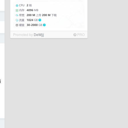
日
Promoted by
DeWjjj
PRO
日
满
日