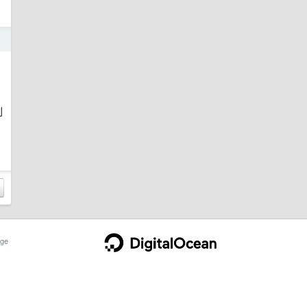
日
到
ge