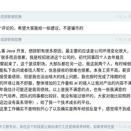
是否辞职很犹豫
7 月 31 
个评论的，希望大家能给一些建议，不是骗币的
是否辞职很犹豫
7 月 31 
事 Java 开发，想辞职有很多原因，最主要的应该是公司环境变化很大，
大了很多而且很累，我是校招就进这个公司的，初代同事四个人去年裁员
很难聚起来了，这个是双职场，大部队都在另一边，我这就两个人，有时候很
能私下去问或者找人帮忙，信息接收的很难也很累。本身工资不高，薪资
接受差绩效，但是我也没出啥大的线上问题，我也按时完成了排期的任
环境让我不舒服，整体增加的工作量和 ai 的接入让我对产出的内容不
年我估计可能还是我背绩效。以上是我不满意的点，也有一些我满意的
力气培养，团队的同事都比较好，我没有碰过很坏的，大家对我比较照顾
这边没有直系领导），给了我一个技术成长的平台。
这里工作确实不是特别开心了以及确实是两年经验反复干，感觉得不到成
件工程专业，现在这个阶段是让她出来打工还是继续考研呢，如果考研还是
7 月 28 