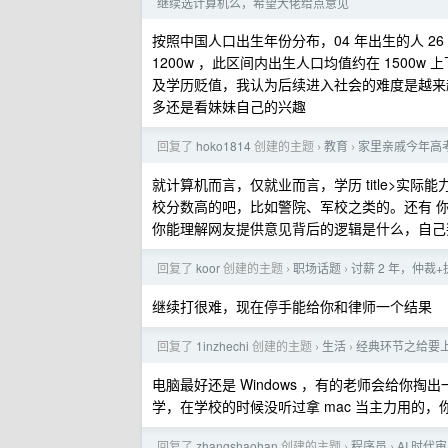
继续选计算机么，希望大佬给点意见
按照中国人口出生年份分布，04 年出生的人 26 
1200w ，此区间内出生人口均值约在 150
及学历贬值，我认为后续进入社会的难度是越来
多还是看妹妹自己的兴趣
回复了
hoko1814
创建的主题
教育
家里亲戚今年高
›
›
就计算机而言，仅就业而言，学历 title>
校分数高的吧，比如警院、军校之类的。还有 
你能理解网友提供意见背后的逻辑是什么，自己
回复了
koor
创建的主题
职场话题
讨薪 2 年，仲裁
›
›
继续打很难，现在停手能给你和律师一个结果
回复了
1inzhechi
创建的主题
生活
经典环节之给要
›
›
电脑最好还是 Windows ，有的老师会给你掏
学，在学校的时候没听过拿 mac 当主力用的，你这
回复了
zhangshaohan
创建的主题
程序员
AI 时代
›
›