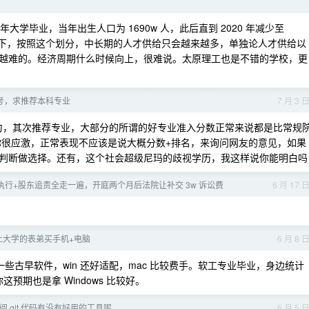
年大学毕业，当年出生人口为 1690w 人，此后直到 2020 年减少至
0w 上下，按照这个划分，中长期的人才供给只会越来越多，单独论人才供给以
越难的。经济周期什么时候向上，很难说。太原理工也是不错的学校，更
考，求推荐本科专业
7 月 3 
实际能力，其次推荐专业，大部分的所谓的好专业准入分数正常来说都是比常规
你很应激，正常表现不应该是说大概分数+排名，来询问网友的意见，如果
判断做选择。还有，这个社会超级尼玛的歧视学历，我这样说你能明白吗
+执行+股东追责全走一遍，开庭两个月后法院让补交 3w 诉讼费
6 月 17 
上大学的表弟买手机+电脑
6 月 8 
出一些古早软件，win 还好适配，mac 比较费手。软工专业毕业，身边统计
预期也是拿 Windows 比较好。
审阅 git 代码有没有好用的工具呢
6 月 5 