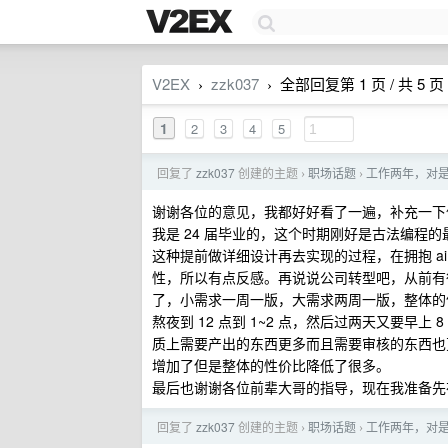
V2EX
zzk037
全部回复第 1 页 / 共 5 页
›
›
1
2
3
4
5
回复了
zzk037
创建的主题
职场话题
工作两年，对
›
›
谢谢各位的意见，我都好好看了一遍，补充一下
我是 24 届毕业的，这个时期刚好是古法编程的
这种提前做详细设计再去实现的过程，在拥抱 a
性，所以有点反感。再说说公司转型吧，从前有
了，小需求一周一版，大需求两周一版，整体的
熬夜到 12 点到 1~2 点，然后过两天又要早上 
质上需要产出的东西更多而且需要审核的东西也
增加了但是整体的性价比降低了很多。
最后也谢谢各位前辈大哥的指导，现在我准备先
回复了
zzk037
创建的主题
职场话题
工作两年，对
›
›