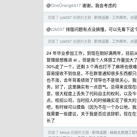
@
OneOrange417
谢谢，我会考虑的
回复了
zzk037
创建的主题
职场话题
工作两年，对
›
›
@
zzk037
排版问题有点没搞懂，可以先看下这
回复了
zzk037
创建的主题
职场话题
工作两年，对
›
›
24 年毕业参加工作，到现在刚好满两年，目前从
管理层想推进 ai ，但是我个人体感工作量加
30%走了一个，还剩 3 个再也打不了麻将也
容易接收不到信息，不在群里通知很多东西都只
也不涨，去年背差绩效了领导也不是很关心，我
务，好了，这里确实有一点怨气。总得来说现在的
意，很大程度上丢失了代码自主的权利，以及今
点，校招公司，当时招人的时候确实花了很大的
吧，有时候可以摸鱼（因为不在一个办公地，我
我需要一些建议，关于我是否应该辞职，现在在
长了
回复了
ktHub
创建的主题
职场话题
妹妹太原理工软
›
›