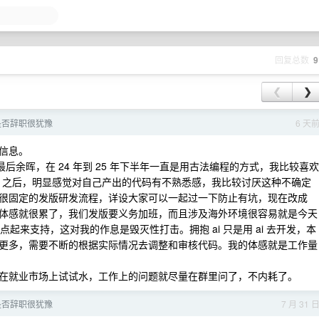
回复总数
9
❮
❯
是否辞职很犹豫
6 天
信息。
最后余晖，在 24 年到 25 年下半年一直是用古法编程的方式，我比较喜欢
i 之后，明显感觉对自己产出的代码有不熟悉感，我比较讨厌这种不确定
很固定的发版研发流程，详设大家可以一起过一下防止有坑，现在改成
体感就很累了，我们发版要义务加班，而且涉及海外环境很容易就是今天
8 点起来支持，这对我的作息是毁灭性打击。拥抱 ai 只是用 ai 去开发，本
更多，需要不断的根据实际情况去调整和审核代码。我的体感就是工作量
在就业市场上试试水，工作上的问题就尽量在群里问了，不内耗了。
是否辞职很犹豫
7 月 31 