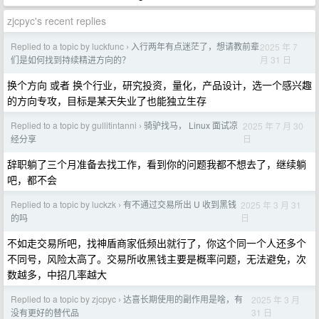
zjcpyc's recent replies
Replied to a topic by luckfunc
入行两年有点迷茫了，想请教前辈
2025 年 7
›
月 31 日
们是如何找到持续精进方向的？
换个方向 或者 换个行业，研究投资，量化，产品设计，选一个感兴趣
的方向专攻，目标是某天失业了也能独立生存
Replied to a topic by gullitintanni
骑驴找马， Linux 面试凉
2025 年 7 月 30
›
日
经分享
辞职躺了三个月准备去找工作，看到你的问题我都不想去了，继续躺
吧，都不会
Replied to a topic by luckzk
有不通过交易所出 U 收到黑钱
2025 年 3 月 31
›
日
的吗
不如走交易所吧，找神盾商家低频出就行了，你这个同一个人还多个
不同号，风险太高了。交易所收黑钱主要是概率问题，无法避免，次
数越多，中招几率越大
Replied to a topic by zjcpyc
达喜长期使用的副作用是啥，有
2025 年 3 月
›
31 日
没有更好的替代品