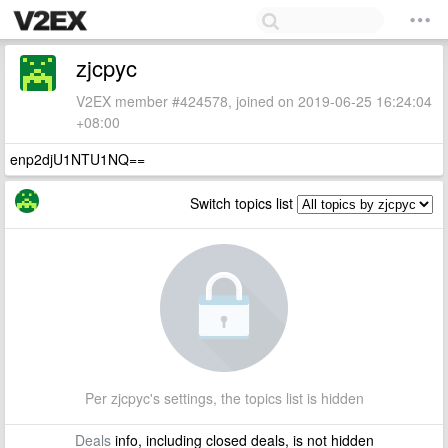
zjcpyc
V2EX member #424578, joined on 2019-06-25 16:24:04
+08:00
enp2djU1NTU1NQ==
Switch topics list
Per zjcpyc's settings, the topics list is hidden
Deals
info, including closed deals, is not hidden