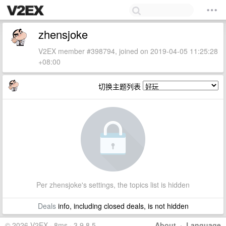
zhensjoke
V2EX member #398794, joined on 2019-04-05 11:25:28
+08:00
切换主题列表
Per zhensjoke's settings, the topics list is hidden
Deals
info, including closed deals, is not hidden
© 2026 V2EX · 8ms · 3.9.8.5
About
·
Language