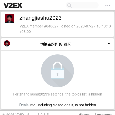
zhangjiashu2023
V2EX member #640627, joined on 2023-07-27 18:43:43
+08:00
切换主题列表
Per zhangjiashu2023's settings, the topics list is hidden
Deals
info, including closed deals, is not hidden
© 2026 V2EX · 6ms · 3.9.8.5
About
·
Language