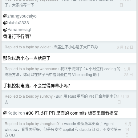
日
子，大家推荐一下
@
zhangyoucaiyo
@
biubiu2333
@
Panameragt
香港行不行啊？
Replied to a topic by vviolet
应届生不小心进了大厂咋办
6 月 12 日
›
那你以后小心一点就是了
Replied to a topic by wanchuno
我终于找到了 24 小时进行 coding 的
5 月
›
28 日
终极方法，你可以在帖子当中看到最佳的 Vibe coding 助手
手机控制电脑，不会觉得屏幕小吗？
Replied to a topic by sunfkny
Bun 用 Rust 重写的 PR 已合并到主分
5 月 18
›
日
支
@
Ketteiron
#36 可以在 PR 里面的 commits 标签里面看提交
Replied to a topic by zhonghao01
vscode 最新版本更新了 Agent
5 月
›
14
window，看界面挺好，但是只支持 copilot 和 claude 订阅，不支持第三
日
方 CLI