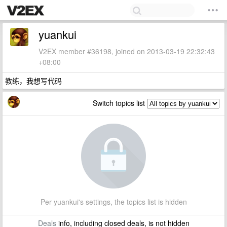
yuankui
V2EX member #36198, joined on 2013-03-19 22:32:43
+08:00
教练，我想写代码
Switch topics list
Per yuankui's settings, the topics list is hidden
Deals
info, including closed deals, is not hidden