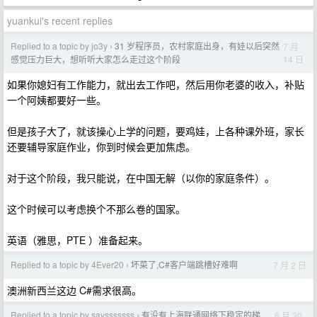
yuankui's recent replies
Replied to a topic by jo3y
31 岁程序员，农村家庭出身，有娃以后突然
7 月
›
14 日
感觉压力巨大，想听听大家怎么走过这个阶段
如果你媳妇有工作能力，就出去工作吧，然后用你老婆的收入，补贴
一个阿姨都要好一些。
但是孩子大了，就该操心上学的问题，要鸡娃，上各种课外班，家长
还要辅导家庭作业，你到时候会更加焦虑。
对于这个阶段，我只能说，在中国无解（以你的家庭条件）。
这个时候可以考虑换个不那么卷的国家。
英语（雅思，PTE ）准备起来。
Replied to a topic by 4Ever20
坏菜了,C#客户端跳槽好难啊
7 月 2 日
›
澳洲新西兰这边 C#需求很高。
Replied to a topic by saysssssss
有没有上海联通网络下稳定的梯
6 月 30
›