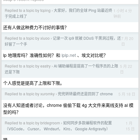
Replied to a topic by tcping
大家好，我们的全球 Ping 站最近终
1 小时 4 分
›
钟前
于完成上线了
还有人做这种费力不讨好的事情？
Replied to a topic by xiuoo
记录一次 ip9 就被 DDoS 干黑洞过程，还
7 月 20
›
日
好留了一个手
ip 地理库吗？准确性如何？和
ipip.net
、埃文对比呢？
Replied to a topic by eastry
AI 辅助编程是提高了一个程序员的上限
5 月 22
›
日
还是下限
个人感觉是提高了上限和下限。
Replied to a topic by xuromky
兜兜转转最终还是回到了 chrome
5 月 18 日
›
没有人知道或者讨论，chrome 偷偷下载 4g 大文件来离线支持 ai 模
型的吗？
Replied to a topic by bridegroom
如何同步多款编程软件的配置
1 月
›
15 日
（VSCode， Cursor， Windsurf， Kiro， Google Antigravity）
蹲