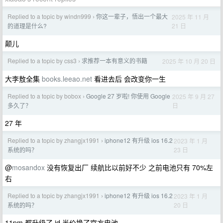
Replied to a topic by windn999
你这一辈子，悟出一个最大
2025 年 11 月
›
21 日
的道理是什么?
颠儿
Replied to a topic by css3
求推荐一本有意义的书籍
2025 年 10 月 20 日
›
大李敖全集
books.leeao.net
看进去后 会改变你一生
Replied to a topic by bobox
Google 27 岁啦! 你使用 Google
2025 年 9 月 27
›
日
多久了？
27 年
Replied to a topic by zhangjx1991
iphone12 有升级 ios 16.2
2023 年 1 月
›
23 日
系统的吗？
@
mosandox
没有恢复出厂 续航比以前好不少 之前电池只有 70%左
右
Replied to a topic by zhangjx1991
iphone12 有升级 ios 16.2
2023 年 1 月
›
20 日
系统的吗？
11pm 都升级了 jd 半价换了官方电池