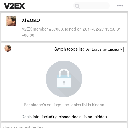
xiaoao
V2EX member #57000, joined on 2014-02-27 19:58:31
+08:00
Switch topics list
Per xiaoao's settings, the topics list is hidden
Deals
info, including closed deals, is not hidden
xiaoao's recent replies