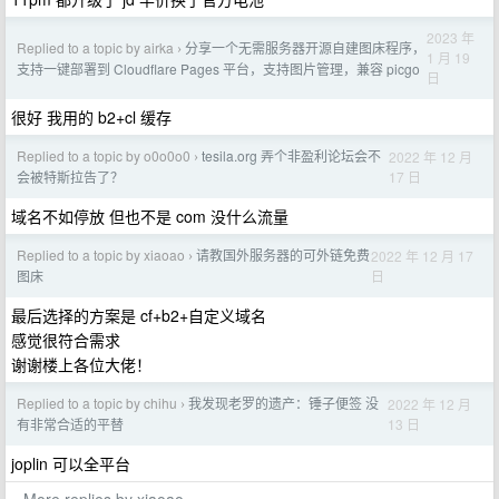
2023 年
Replied to a topic by airka
分享一个无需服务器开源自建图床程序，
›
1 月 19
支持一键部署到 Cloudflare Pages 平台，支持图片管理，兼容 picgo
日
很好 我用的 b2+cl 缓存
Replied to a topic by o0o0o0
tesila.org 弄个非盈利论坛会不
2022 年 12 月
›
17 日
会被特斯拉告了？
域名不如停放 但也不是 com 没什么流量
Replied to a topic by xiaoao
请教国外服务器的可外链免费
2022 年 12 月 17
›
日
图床
最后选择的方案是 cf+b2+自定义域名
感觉很符合需求
谢谢楼上各位大佬！
Replied to a topic by chihu
我发现老罗的遗产：锤子便签 没
2022 年 12 月
›
13 日
有非常合适的平替
joplin 可以全平台