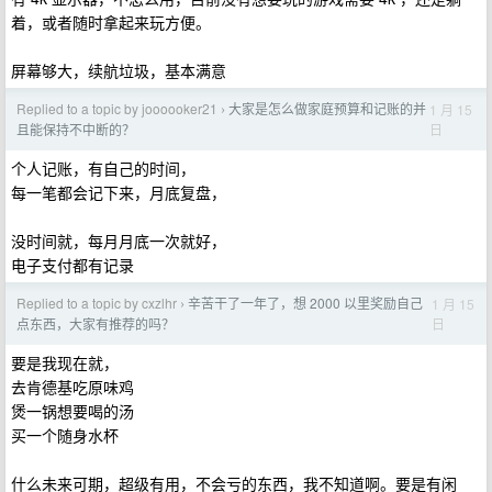
着，或者随时拿起来玩方便。
屏幕够大，续航垃圾，基本满意
Replied to a topic by joooooker21
大家是怎么做家庭预算和记账的并
1 月 15
›
日
且能保持不中断的？
个人记账，有自己的时间，
每一笔都会记下来，月底复盘，
没时间就，每月月底一次就好，
电子支付都有记录
Replied to a topic by cxzlhr
辛苦干了一年了，想 2000 以里奖励自己
1 月 15
›
日
点东西，大家有推荐的吗？
要是我现在就，
去肯德基吃原味鸡
煲一锅想要喝的汤
买一个随身水杯
什么未来可期，超级有用，不会亏的东西，我不知道啊。要是有闲