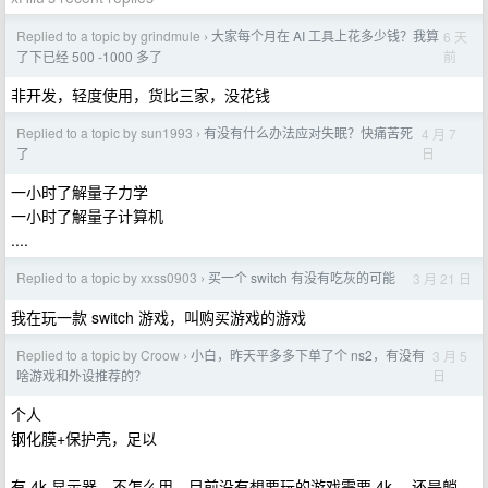
Replied to a topic by grindmule
大家每个月在 AI 工具上花多少钱？我算
6 天
›
前
了下已经 500 -1000 多了
非开发，轻度使用，货比三家，没花钱
Replied to a topic by sun1993
有没有什么办法应对失眠？快痛苦死
4 月 7
›
日
了
一小时了解量子力学
一小时了解量子计算机
....
Replied to a topic by xxss0903
买一个 switch 有没有吃灰的可能
3 月 21 日
›
我在玩一款 switch 游戏，叫购买游戏的游戏
Replied to a topic by Croow
小白，昨天平多多下单了个 ns2，有没有
3 月 5
›
日
啥游戏和外设推荐的？
个人
钢化膜+保护壳，足以
有 4k 显示器，不怎么用，目前没有想要玩的游戏需要 4k ，还是躺