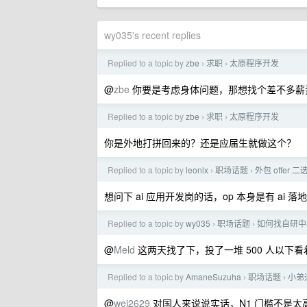
wy035's recent replies
Replied to a topic by
zbe
求职
太原程序开发
›
›
@
zbe
你要是考虑身体问题，那想找个差不多薪资
Replied to a topic by
zbe
求职
太原程序开发
›
›
你是外地打拼回来的？还是应届生就做这个？
Replied to a topic by
leonlx
职场话题
外包 offer 二
›
›
想问下 ai 应用开发岗的话，op 本身是有 ai 
Replied to a topic by
wy035
职场话题
如何找自研中小
›
›
@
Meld
这两天找了下，投了一堆 500 人以下看
Replied to a topic by
AmaneSuzuha
职场话题
小弟
›
›
@
wei2629
对国人来说说实话，N1 门槛不是