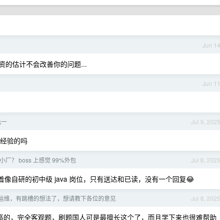
Jun 1
的估计不会改善你的问题...
Jun 1
选一
Jul 9, 202
落地经验的吗
厂？ boss 上感觉 99%外包
Jul 8, 202
着像自研的初中级 java 岗位，只有送达和已读，没有一个回复😂
运维，有跳槽的想法了，想请教下各位的意见
Jul 8, 202
太高的，完全客观题，刷题国人可是最擅长这个了，而且学下来也很难帮助