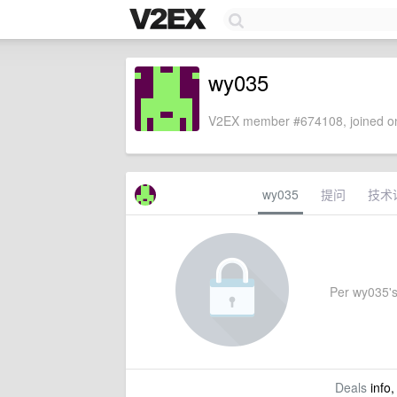
wy035
V2EX member #674108, joined on
wy035
提问
技术
Per wy035's 
Deals
info,