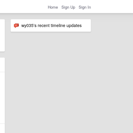
Home
Sign Up
Sign In
wy035's recent timeline updates