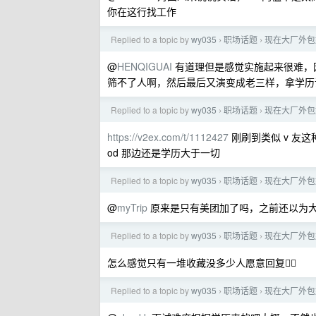
你在这行找工作
Replied to a topic by
wy035
职场话题
现在大厂外包
›
›
@
HENQIGUAI
有道理但是感觉实施起来很难，因
筛不了人啊，然后最后又演变成老三样，拿学历
Replied to a topic by
wy035
职场话题
现在大厂外包
›
›
https://v2ex.com/t/1112427
刚刷到类似 v 友
od 那边还是学历大于一切
Replied to a topic by
wy035
职场话题
现在大厂外包
›
›
@
myTrip
原来是只有美团加了吗，之前还以为
Replied to a topic by
wy035
职场话题
现在大厂外包
›
›
怎么感觉只有一堆收藏没多少人愿意回复🤦‍♂️
Replied to a topic by
wy035
职场话题
现在大厂外包
›
›