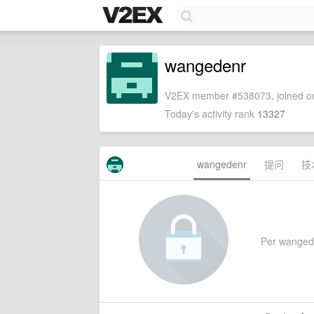
wangedenr
V2EX member #538073, joined on
Today's activity rank
13327
wangedenr
提问
技
Per wangeden