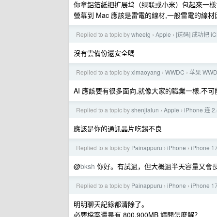
你拿鋁箔紙把扩展坞（绿联或小米）包起來一樣
螢幕到 Mac 應該是雷電的線材,一般雷電的線材
Replied to a topic by
wheelg
Apple
[送码] 成功把 i
›
›
沒有雲備份還安全嗎
Replied to a topic by
ximaoyang
WWDC
苹果 WWD
›
›
AI 應該要有很多面向,就像大家的職業一樣.不可
Replied to a topic by
shenjialun
Apple
iPhone 连 
›
›
應該是你的通訊晶片吃錫不良
Replied to a topic by
Painappuru
iPhone
iPhon
›
›
@
bksh
你好。有試過，但大概過半天容量又會
Replied to a topic by
Painappuru
iPhone
iPhon
›
›
明明聊天記錄都清除了。
必要檔案還是有 800.900MB 請問怎麼解？