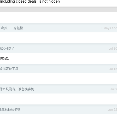
 including closed deals, is not hidden
Air 出掉，一身轻松
3 days ag
航好像又可以了
Jul 3
程式碼.
S 虚拟定位工具
Jul 1
ir 有什么坑没有，准备换手机
Jul 
线鼠标掉帧卡顿
Jun 2