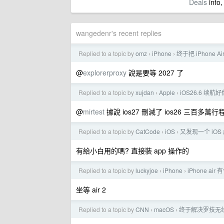
Deals
info,
wangedenr's recent replies
Replied to a topic by
omz
iPhone
终于把 iPhone 
›
›
@
explorerproxy
說是要等 2027 了
Replied to a topic by
xujdan
Apple
iOS26.6 续
›
›
@
mirtest
據說 ios27 刪減了 ios26 三百多萬行
Replied to a topic by
CatCode
iOS
又发现一个 iO
›
›
有給小白用的嗎? 直接裝 app 操作的
Replied to a topic by
luckyjoe
iPhone
iPhone a
›
›
坐等 air 2
Replied to a topic by
CNN
macOS
终于解决罗技无
›
›