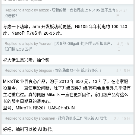
Replied to a topic by adz2k
萌新的第一台软路由上 N5105 是不是有
5 月 24
›
日
点奢侈？
考虑一下功率，arm 开发板功耗更低。N5105 年年耗电约 100-140
度，NanoPi R76S 约 20-35 度。
Replied to a topic by Yserver
[送 5 张 Giffgaff 卡] 阿里云折扣账户，
4 月 18
›
日
低门槛 ECS 五折
祝大佬生意兴隆，抽个奖
Replied to a topic by bingoso
你的路由器不间断运行多久了
4 月 5 日
›
MikroTik 业界良心产品，购于 2013 年 650 元，13 年了，在老家服
役至今，一直使用没间断，除了升级固件升级/停电会重启外几乎没有
主动重启过。真的佩服 Mikotik 一直在更新固件，家用级产品有这么
长的服务周期真的很良心。
型号：MikroTik RB2011UAS-2HnD-IN
Replied to a topic by shoushen
政府的很多工作可以被 AI 取代
2 月 10 日
›
好吧，编制可以被 AI 取代。