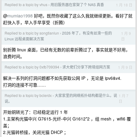
Replied to a topic by vhus
用旧服务器在家架了个 NAS 真香
1 月 18 日
›
@
mumiao1998
好吧，既然你收藏了这么久我就继续更新。看好了就
赶快入手，早入手早享受（折腾）
Replied to a topic by songtianlun
2026 年了，有没有丝滑一些的
1 月 9
›
日
Linux 远程桌面解决方案
别折腾 linux 桌面，已经有无数的前辈折腾过了，事实就是不好用，
浪费时间。
Replied to a topic by 0xfb709394
求大佬们分享下跨境组网方案
1 月 9 日
›
解决一系列的打洞问题都不如先获取公网 IP ，无论是 ipv6&v4.
打洞的连接不可靠……
Replied to a topic by bclerdx
大家家里的网络拓扑结构都是什么，说
1 月 7
›
日
说。
开始铜转光了：已经稳定运行 1 年
1.主架构光猫中兴 G7615-光纤-中兴 G1612*2 ，组 mesh ，wifi6 覆
盖；
2.光猫转桥接，关闭光猫 DHCP ；