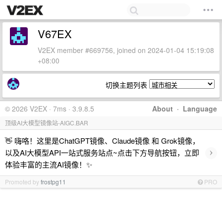
V67EX
V2EX member #669756, joined on 2024-01-04 15:19:08
+08:00
切换主题列表
© 2026 V2EX · 7ms · 3.9.8.5
About
·
Language
顶级AI大模型镜像站-AIGC.BAR
👋 嗨咯！这里是ChatGPT镜像、Claude镜像 和 Grok镜像，
›
以及AI大模型API一站式服务站点~点击下方导航按钮，立即
体验丰富的主流AI镜像！✨
Promoted by
frostpg11
PRO