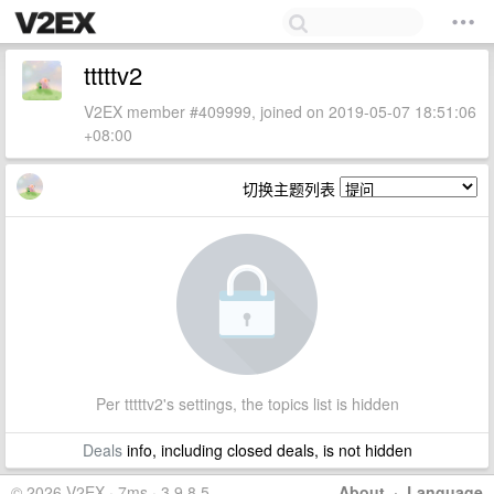
tttttv2
V2EX member #409999, joined on 2019-05-07 18:51:06
+08:00
切换主题列表
Per tttttv2's settings, the topics list is hidden
Deals
info, including closed deals, is not hidden
© 2026 V2EX · 7ms · 3.9.8.5
About
·
Language