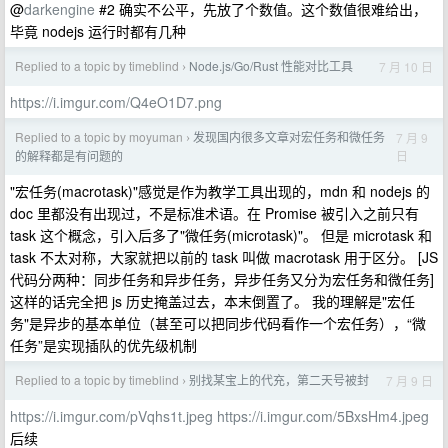
@
darkengine
#2 确实不公平，先放了个数值。这个数值很难给出，
毕竟 nodejs 运行时都有几种
Replied to a topic by timeblind
Node.js/Go/Rust 性能对比工具
7 月 10 日
›
https://i.imgur.com/Q4eO1D7.png
Replied to a topic by moyuman
发现国内很多文章对宏任务和微任务
7 月 9
›
日
的解释都是有问题的
"宏任务(macrotask)"感觉是作为教学工具出现的，mdn 和 nodejs 的
doc 里都没有出现过，不是标准术语。在 Promise 被引入之前只有
task 这个概念，引入后多了"微任务(microtask)"。 但是 microtask 和
task 不太对称，大家就把以前的 task 叫做 macrotask 用于区分。 [JS
代码分两种：同步任务和异步任务，异步任务又分为宏任务和微任务]
这样的话完全把 js 历史掩盖过去，本末倒置了。 我的理解是"宏任
务"是异步的基本单位（甚至可以把同步代码看作一个宏任务），“微
任务”是实现插队的优先级机制
Replied to a topic by timeblind
别找某宝上的代充，第二天号被封
7 月 9 日
›
https://i.imgur.com/pVqhs1t.jpeg
https://i.imgur.com/5BxsHm4.jpeg
后续