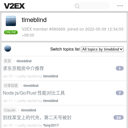
timeblind
V2EX member #580689, joined on 2022-05-09 12:34:03
ONLINE
+08:00
Switch topics list
东京
•
timeblind
求东京租房中介推荐
1
Jul 15 • Lastly replied by
timeblind
分享创造
•
timeblind
Node.js/Go/Rust 性能对比工具
7
Jul 11 • Lastly replied by
timeblind
Claude
•
timeblind
别找某宝上的代充，第二天号被封
34
Jul 10 • Lastly replied by
Tony2017