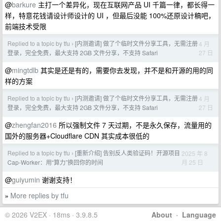
@
barkure
主打一个差异化，现在互联网产品 UI 千篇一律，都长得一
样，特意花钱请设计师设计的 UI ，但最后没能 100%还原设计稿吧，
前端技术受限
Replied to a topic by tfu
[内测邀请] 做了个临时文件分享工具，无需注册
4 月
›
27 日
登录，完全免费，最大支持 2GB 文件分享，不支持 Safari
@
mingtdlb
其实是还是有的，需要你去发现，并不是和开源的用的同
样的方案
Replied to a topic by tfu
[内测邀请] 做了个临时文件分享工具，无需注册
4 月
›
27 日
登录，完全免费，最大支持 2GB 文件分享，不支持 Safari
@
zhengfan2016
所以强制文件 7 天过期，不是永久保存，流量用的
国外的服务器+Cloudflare CDN 其实成本很低的
Replied to a topic by tfu
[重新介绍] 告别反人类验证码！开源项目
2025 年 8
›
月 25 日
Cap-Worker：用“算力”换回你的时间
@
guiyumin
谢谢支持！
More replies by tfu
»
© 2026 V2EX · 18ms · 3.9.8.5
About
·
Language