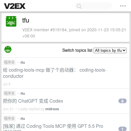
tfu
V2EX member #519184, joined on 2020-11-23 15:05:21
+08:00
Switch topics list
程序员
•
tfu
给 coding-tools-mcp 做了个启动器： coding-tools-
conductor
Jul 8
程序员
•
tfu
把你的 ChatGPT 变成 Codex
8
Jun 21 • Lastly replied by
midraos
程序员
•
tfu
[独家] 通过 Coding Tools MCP 使用 GPT 5.5 Pro
1