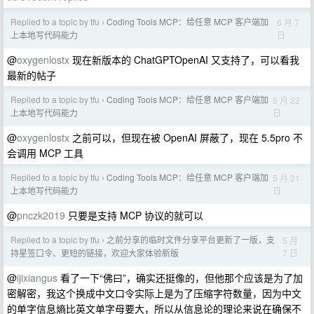
Replied to a topic by tfu
Coding Tools MCP：给任意 MCP 客户端加
6 月 7
›
日
上本地写代码能力
@
oxygenlostx
现在新版本的 ChatGPTOpenAI 又支持了，可以看我
最新的帖子
Replied to a topic by tfu
Coding Tools MCP：给任意 MCP 客户端加
5 月 22
›
日
上本地写代码能力
@
oxygenlostx
之前可以，但现在被 OpenAI 屏蔽了，现在 5.5pro 不
会调用 MCP 工具
Replied to a topic by tfu
Coding Tools MCP：给任意 MCP 客户端加
5 月 21
›
日
上本地写代码能力
@
pnczk2019
只要是支持 MCP 协议的就可以
Replied to a topic by tfu
之前分享的临时文件分享平台更新了一版，支
5 月
›
7 日
持星签口令、更短的链接，欢迎大家体验新版
@
ijixiangus
看了一下“佛曰”，确实还挺像的，但他那个应该是为了加
密解密，我这个换成中文口令实际上是为了压缩字符数量，因为中文
的单字信息熵比英文单字母要大，所以从信息论的理论来说在确保不