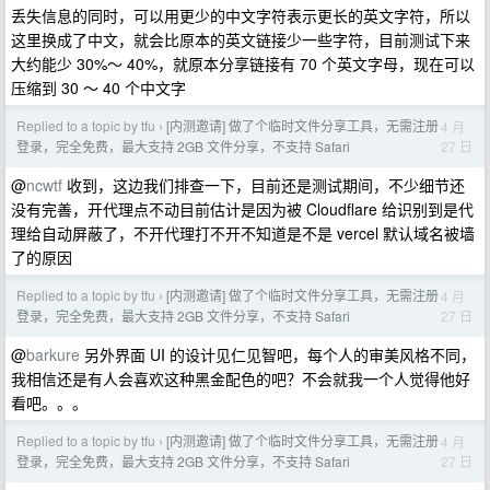
丢失信息的同时，可以用更少的中文字符表示更长的英文字符，所以
这里换成了中文，就会比原本的英文链接少一些字符，目前测试下来
大约能少 30%～ 40%，就原本分享链接有 70 个英文字母，现在可以
压缩到 30 ～ 40 个中文字
Replied to a topic by tfu
[内测邀请] 做了个临时文件分享工具，无需注册
4 月
›
27 日
登录，完全免费，最大支持 2GB 文件分享，不支持 Safari
@
ncwtf
收到，这边我们排查一下，目前还是测试期间，不少细节还
没有完善，开代理点不动目前估计是因为被 Cloudflare 给识别到是代
理给自动屏蔽了，不开代理打不开不知道是不是 vercel 默认域名被墙
了的原因
Replied to a topic by tfu
[内测邀请] 做了个临时文件分享工具，无需注册
4 月
›
27 日
登录，完全免费，最大支持 2GB 文件分享，不支持 Safari
@
barkure
另外界面 UI 的设计见仁见智吧，每个人的审美风格不同，
我相信还是有人会喜欢这种黑金配色的吧？不会就我一个人觉得他好
看吧。。。
Replied to a topic by tfu
[内测邀请] 做了个临时文件分享工具，无需注册
4 月
›
27 日
登录，完全免费，最大支持 2GB 文件分享，不支持 Safari