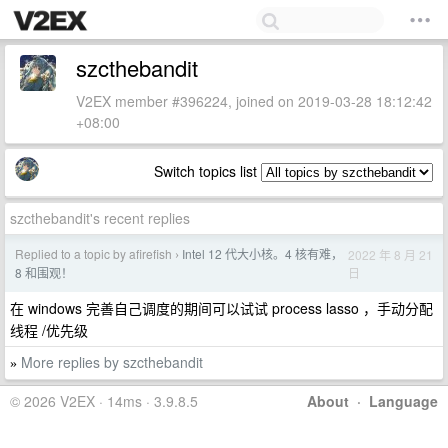
szcthebandit
V2EX member #396224, joined on 2019-03-28 18:12:42
+08:00
Switch topics list
szcthebandit's recent replies
Replied to a topic by afirefish
Intel 12 代大小核。4 核有难，
2022 年 8 月 21
›
日
8 和围观！
在 windows 完善自己调度的期间可以试试 process lasso ，手动分配
线程 /优先级
More replies by szcthebandit
»
© 2026 V2EX · 14ms · 3.9.8.5
About
·
Language