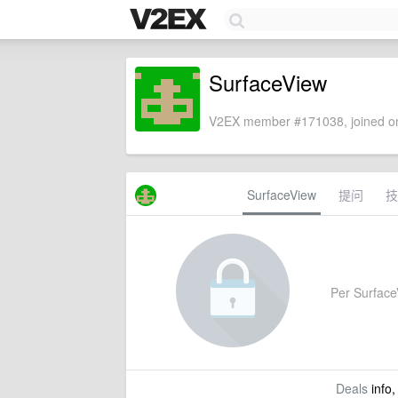
SurfaceView
V2EX member #171038, joined on
SurfaceView
提问
技
Per SurfaceV
Deals
info,