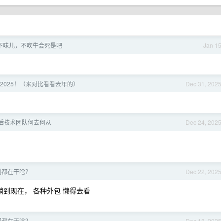
下味儿，不吹牛会死是吧
Jan 1
2025！（来对比看看去年的）
Dec 31, 202
后技术团队何去何从
Dec 24, 202
们都在干啥？
Dec 22, 202
直躺到现在， 各种外包 懒得去看
们都在干啥？
Dec 18, 202