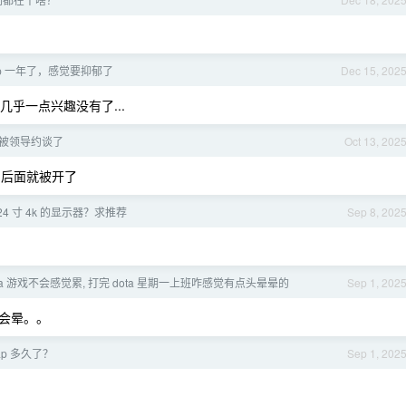
ap 一年了，感觉要抑郁了
Dec 15, 202
几乎一点兴趣没有了...
被领导约谈了
Oct 13, 202
后面就被开了
4 寸 4k 的显示器？求推荐
Sep 8, 202
 3a 游戏不会感觉累, 打完 dota 星期一上班咋感觉有点头晕晕的
Sep 1, 202
会晕。。
ap 多久了？
Sep 1, 202