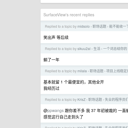
SurfaceView's recent replies
Replied to a topic by
midsolo
职场话题
能不能收一
›
›
笑出声 等后续
Replied to a topic by
sikuu2al
生活
一个词总结你的 
›
›
躺了一年
Replied to a topic by
milala
职场话题
项目上线稳定
›
›
基本就留 1 个最便宜的，其他全开
我经历过
Replied to a topic by
KrisZ
职场话题
失业的程序员
›
›
@
ppwangs
跟你差不多 我 37 年初被裁的 一
感觉这行自己走到头了
Replied to a topic by
KrisZ
职场话题
失业的程序员