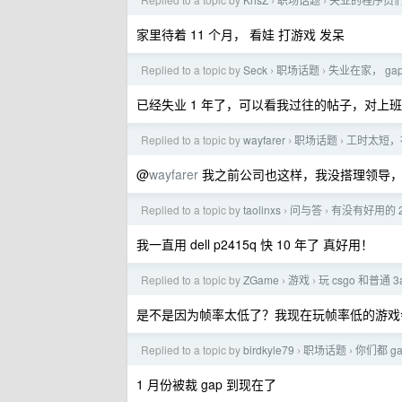
›
›
家里待着 11 个月， 看娃 打游戏 发呆
Replied to a topic by
Seck
职场话题
失业在家， g
›
›
已经失业 1 年了，可以看我过往的帖子，对上班
Replied to a topic by
wayfarer
职场话题
工时太短，
›
›
@
wayfarer
我之前公司也这样，我没搭理领导，
Replied to a topic by
taolinxs
问与答
有没有好用的 2
›
›
我一直用 dell p2415q 快 10 年了 真好用！
Replied to a topic by
ZGame
游戏
玩 csgo 和普通
›
›
是不是因为帧率太低了？我现在玩帧率低的游戏
Replied to a topic by
birdkyle79
职场话题
你们都 g
›
›
1 月份被裁 gap 到现在了