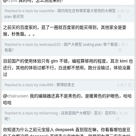
@
crytis
真的吗，怎么测出来的？
Replied to a topic by superkite
国内现在还有哪家量大管饱的大模型
4 月 12
›
日
plan 能买到
之前买的百度家的，逛了一圈就百度家的能买得到，其他家全是耍
猴，秒售罄。。。
Replied to a topic by webcape233
国产大模型 coding plan 每个都是
4 月 7
›
日
售罄？
目前国产的使用体验只有 glm 不错，编程算够用的程度，其次 kimi 也
还行，其他的体验过都不行，白送都不想用，跑分没输过，体验没赢
过
Replied to a topic by miku999
赛博奴隶主
4 月 7 日
›
@
chairuosen
我的编辑器还真不是黑色的，是暖黄色的护眼色，哈哈
哈哈
Replied to a topic by shilianmlxg
这就是国产大模型！混元！混尼玛
3 月 26
›
日
呢！
你知道为什么之前元宝接入 deepseek 直到现在嘛，你看看哪怕是豆