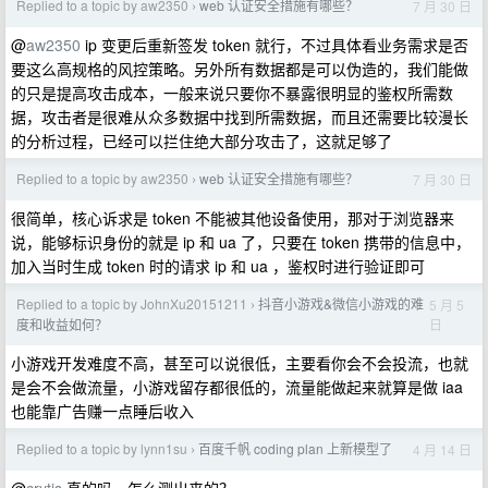
Replied to a topic by aw2350
web 认证安全措施有哪些？
7 月 30 日
›
@
aw2350
ip 变更后重新签发 token 就行，不过具体看业务需求是否
要这么高规格的风控策略。另外所有数据都是可以伪造的，我们能做
的只是提高攻击成本，一般来说只要你不暴露很明显的鉴权所需数
据，攻击者是很难从众多数据中找到所需数据，而且还需要比较漫长
的分析过程，已经可以拦住绝大部分攻击了，这就足够了
Replied to a topic by aw2350
web 认证安全措施有哪些？
7 月 30 日
›
很简单，核心诉求是 token 不能被其他设备使用，那对于浏览器来
说，能够标识身份的就是 ip 和 ua 了，只要在 token 携带的信息中，
加入当时生成 token 时的请求 ip 和 ua ，鉴权时进行验证即可
Replied to a topic by JohnXu20151211
抖音小游戏&微信小游戏的难
5 月 5
›
日
度和收益如何？
小游戏开发难度不高，甚至可以说很低，主要看你会不会投流，也就
是会不会做流量，小游戏留存都很低的，流量能做起来就算是做 iaa
也能靠广告赚一点睡后收入
Replied to a topic by lynn1su
百度千帆 coding plan 上新模型了
4 月 14 日
›