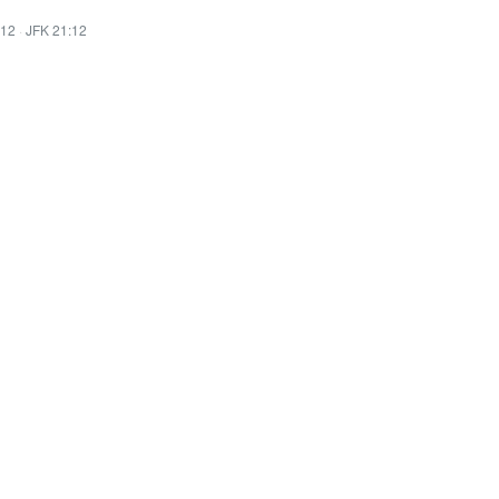
:12
·
JFK 21:12