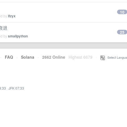
10
ed by
lfzyx
衰退
25
ed by
smallpython
·
FAQ
·
Solana
·
2662 Online
Highest 6679
·
Select Langua
4:33
·
JFK 07:33