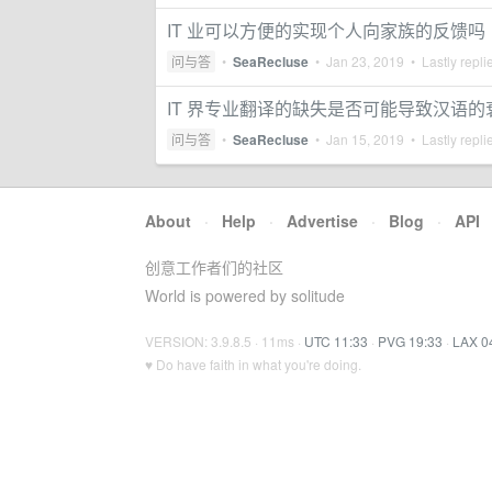
IT 业可以方便的实现个人向家族的反馈吗
问与答
•
SeaRecluse
•
Jan 23, 2019
• Lastly repli
IT 界专业翻译的缺失是否可能导致汉语的
问与答
•
SeaRecluse
•
Jan 15, 2019
• Lastly repli
About
·
Help
·
Advertise
·
Blog
·
API
创意工作者们的社区
World is powered by solitude
VERSION: 3.9.8.5 · 11ms ·
UTC 11:33
·
PVG 19:33
·
LAX 0
♥ Do have faith in what you're doing.