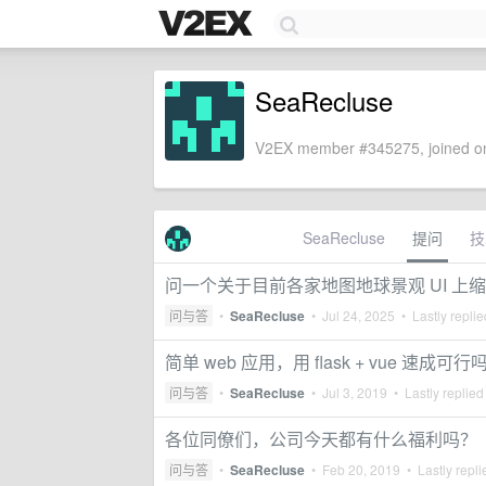
SeaRecluse
V2EX member #345275, joined on
SeaRecluse
提问
技
问一个关于目前各家地图地球景观 UI 上
问与答
•
SeaRecluse
•
Jul 24, 2025
• Lastly repli
简单 web 应用，用 flask + vue 速成可行
问与答
•
SeaRecluse
•
Jul 3, 2019
• Lastly replied
各位同僚们，公司今天都有什么福利吗？
问与答
•
SeaRecluse
•
Feb 20, 2019
• Lastly repl