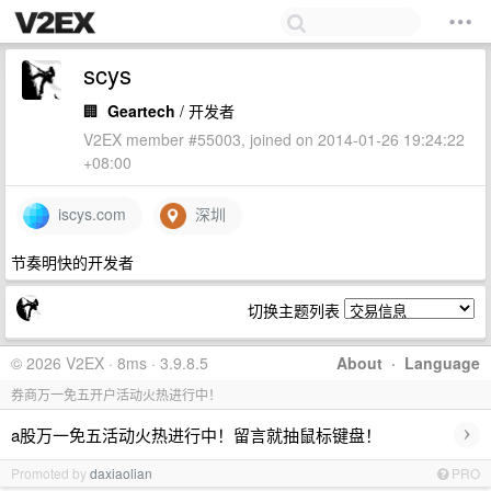
scys
🏢
Geartech
/ 开发者
V2EX member #55003, joined on 2014-01-26 19:24:22
+08:00
iscys.com
深圳
节奏明快的开发者
切换主题列表
© 2026 V2EX · 8ms · 3.9.8.5
About
·
Language
券商万一免五开户活动火热进行中！
›
a股万一免五活动火热进行中！留言就抽鼠标键盘！
Promoted by
daxiaolian
PRO