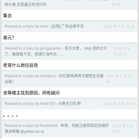
19 日
陋头像 这是最近的流行吗
集合
Replied to a topic by caok
[远程] 广告运维专员
2024 年 7 月 15 日
›
美元？
Replied to a topic by gongquanlin
各位大佬， mbp 用的太久
2024 年 6
›
月 28 日
了，触摸板干涩、按键打油咋办……
老哥什么岗位驻场
Replied to a topic by HanSonJ
向日葵再再再次被陌生设备
2024 年 5 月 29
›
日
远程！
坐等楼主找到原因，同有疑问
Replied to a topic by Anita720
对象生日礼物
2024 年 4 月 29 日
›
。。。。
Replied to a topic by Roderick6
有偿，找能注册到指定后缀的
2024 年 4 月
›
6 日
雅虎邮箱 @yahoo.co.iq