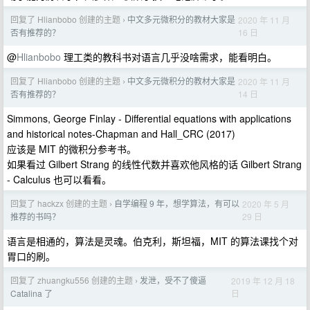
回复了 Hlianbobo 创建的主题
中文多元微积分的教材大家是
2020 年 11 月
›
16 日
否有推荐的？
@
Hlianbobo
理工类的教科书对语言几乎没啥需求，能看明白。
回复了 Hlianbobo 创建的主题
中文多元微积分的教材大家是
2020 年 11 月
›
14 日
否有推荐的？
Simmons, George Finlay - Differential equations with applications
and historical notes-Chapman and Hall_CRC (2017)
应该是 MIT 的微积分参考书。
如果看过 Gilbert Strang 的线性代数并喜欢他风格的话 Gilbert Strang
- Calculus 也可以看看。
回复了 hackzx 创建的主题
自学编程 9 年，想学算法，有可以
2020 年 5 月
›
29 日
推荐的书吗？
语言是相通的，算法是灵魂。伯克利，斯坦福，MIT 的算法课找个对
胃口的刷。
回复了 zhuangku556 创建的主题
发泄，受不了傻逼
2019 年 12 月 18
›
日
Catalina 了