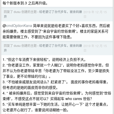
每个新版本到.3 之后再升级。
回复了 dusu 创建的主题
给老婆订了台代步车，被亲妈嫌
2019 年 12 月 15
›
日
弃
@
cmdOptionKana
简单来说就是给老婆买了个好+喜欢东西，然后被
亲妈嫌贵，楼主感受到了“来自宇宙的世俗束缚”。楼主的家庭关系可
能需要做做工作，不要因为这件事埋下隐患。
回复了 dusu 创建的主题
给老婆订了台代步车，被亲妈嫌
2019 年 12 月 15
›
日
弃
1. "但这个车消费下来很轻松"，说明经济上负担不大。
2. “你老婆没工作，家里就一个人糊口”，说明你老妈感觉你辛苦，但
并不认为你老婆带娃辛苦「你老婆为了带娃没法工作，至少算是损失
了事业，更不论带娃的付出」。
3. “不怕被亲戚朋友说闲话么？赶紧退了”。 面皮的事你老妈看得重，
但考虑的是她的面皮而非你的感受。
4. “ 被亲妈嫌弃后，感觉受到来自宇宙的世俗束缚”。为何感觉到“世俗
束缚”，不感受这点不就可以？买得起车 who cares 世俗？
5. “买车单纯是想丰富一下她的生活，让她开心一下” 这个才是重点，
让老婆开心就行了，谁要说闲话糊她一脸。