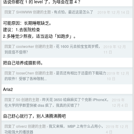
话说你都在 1 的 level 了，为啥会在意 4 ？
回复了 SHIWWW 创建的主题
有点怕，最近这是怎么了
2019 年 12 月 14 日
›
可能原因：长期睡眠缺乏。
建议：1.去医院检查
2.多睡觉少熬夜，适当运动「如跑步」。
回复了 coolworker 创建的主题
花 1600 元去拍宝宝周岁照，
2019 年 12 月
›
11 日
到底值不值得？
把自己培养成摄影师。
回复了 looseChen 创建的主题
是否还有相比于迅雷的下载磁力
2019 年 12 月
›
10 日
的软件！受够了各种限制...
Aria2
回复了 50 创建的主题
昨天花 3650 给麻麻买了个充新 iPhoneX，
2019 年
›
12 月 4 日
在大学同学群里快被 diss 疯了，我真的买错了？
自己舒心就行了，别人沸腾沸腾吧
回复了 oliverz 创建的主题
我又来辣， MBP 上有什么占用小，
2019 年 12 月
›
4 日
功能强大的播放器