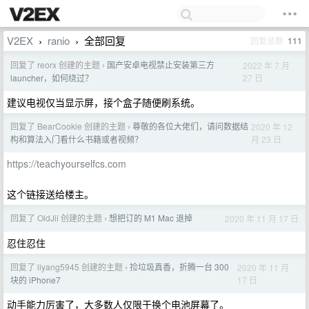
V2EX
ranio
全部回复
回复总数
111
›
›
回复了 reorx 创建的主题
国产安卓电视禁止安装第三方
2022 年 7 月
›
27 日
launcher，如何绕过？
建议电视仅当显示屏，接个盒子随便刷系统。
回复了 BearCookie 创建的主题
尊敬的各位大佬们，请问数据结
2020 年 12
›
月 23 日
构和算法入门看什么书籍或者视频？
https://teachyourselfcs.com
这个链接送给楼主。
回复了 OldJii 创建的主题
想把订的 M1 Mac 退掉
2020 年 11 月 17 日
›
忍住忍住
回复了 liyang5945 创建的主题
捡垃圾真香，折腾一台 300
2020 年 11 月
›
17 日
块的 iPhone7
动手能力厉害了，大多数人仅限于换个电池屏幕了。