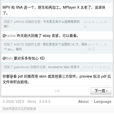
MPV 和 IINA 选一个，原生和再加工。MPlayer X 太老了，该退休
了。
回复了 JARVlS 创建的主题
今天黑五有什么值得推荐的
2019 年 11 月 29
›
日
啊？
@
razios
昨天刚大妈推了 ebay 卖家，可以看看。
回复了 ANEYE 创建的主题
想在某宝买个没票的 16 寸，再补
2019 年 11 月
›
24 日
个 ac+，稳吗
@
lbyo
要对多多有信心 XD
回复了 gateoflunar 创建的主题
Acrobat for Mac 非常卡
2019 年 11 月 22 日
›
你要是看 pdf 的推荐用 skim 或其他第三方软件，preview 标注 pdf 后
文件体积会剧增。
1/6
© 2026 V2EX · 36ms · 3.9.8.5
About
·
Language
纯自然语言交互的智能体