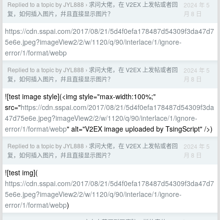
Replied to a topic by JYL888
求问大佬，在 V2EX 上发帖或者回
2024 年 5
›
月 8 日
复，如何插入图片，幷且直接显示图片？
https://cdn.sspai.com/2017/08/21/5d4f0efa178487d54309f3da47d7
5e6e.jpeg?imageView2/2/w/1120/q/90/interlace/1/ignore-
error/1/format/webp
Replied to a topic by JYL888
求问大佬，在 V2EX 上发帖或者回
2024 年 5
›
月 8 日
复，如何插入图片，幷且直接显示图片？
![test image style](<img style="max-width:100%;"
src="
https://cdn.sspai.com/2017/08/21/5d4f0efa178487d54309f3da
47d75e6e.jpeg?imageView2/2/w/1120/q/90/interlace/1/ignore-
error/1/format/webp
" alt="V2EX image uploaded by TsingScript" />)
Replied to a topic by JYL888
求问大佬，在 V2EX 上发帖或者回
2024 年 5
›
月 8 日
复，如何插入图片，幷且直接显示图片？
![test img](
https://cdn.sspai.com/2017/08/21/5d4f0efa178487d54309f3da47d7
5e6e.jpeg?imageView2/2/w/1120/q/90/interlace/1/ignore-
error/1/format/webp
)