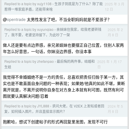
Replied to a topic by xujy1108
生孩子到底是为了什么？除了能
2025 年 3 月
›
12 日
惹得一堆家庭矛盾，还能带来啥
@
opentrade
太男性发言了吧，不当全职妈妈就是不爱孩子？
Replied to a topic by xuyunqiao
亲妹妹住我家，给我老婆转钱
2025 年 2
›
月 8 日
了，我不要，老婆坚持留下，为此吵了一架
做人还是要有点边界感，亲兄弟姐妹也要摆正自己位置，住别人家两
年怎么好意思，一句话，你妹没边界感，你没本事
Replied to a topic by zhefanpao
最后悔的两件事，结婚和
2025 年 1 月 17
›
日
生娃
我觉得不幸婚姻绝不是一方的责任，总喜欢把责任归咎于某一方，其
实也是不敢直面自身问题的一种表现；如果她/他真的如此不堪，果断
离开就是，不离开说明你自身在对方身上本就有利可图，既然有利可
图就要认真解决问题/忍着
Replied to a topic by JYL888
求问大佬，在 V2EX 上发帖或者回
2024 年 5
›
月 8 日
复，如何插入图片，幷且直接显示图片？
抱歉哈，想试下创建帖子的形式再回复里发图，发现不可行