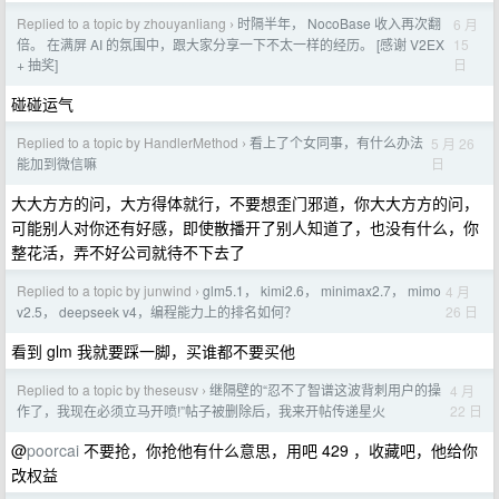
Replied to a topic by zhouyanliang
时隔半年， NocoBase 收入再次翻
6 月
›
15
倍。 在满屏 AI 的氛围中，跟大家分享一下不太一样的经历。 [感谢 V2EX
日
+ 抽奖]
碰碰运气
Replied to a topic by HandlerMethod
看上了个女同事，有什么办法
5 月 26
›
日
能加到微信嘛
大大方方的问，大方得体就行，不要想歪门邪道，你大大方方的问，
可能别人对你还有好感，即使散播开了别人知道了，也没有什么，你
整花活，弄不好公司就待不下去了
Replied to a topic by junwind
glm5.1， kimi2.6， minimax2.7， mimo
4 月
›
26 日
v2.5， deepseek v4，编程能力上的排名如何？
看到 glm 我就要踩一脚，买谁都不要买他
Replied to a topic by theseusv
继隔壁的“忍不了智谱这波背刺用户的操
4 月
›
22 日
作了，我现在必须立马开喷!”帖子被删除后，我来开帖传递星火
@
poorcai
不要抢，你抢他有什么意思，用吧 429 ，收藏吧，他给你
改权益