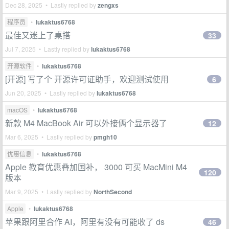
Dec 28, 2025 • Lastly replied by
zengxs
程序员
•
lukaktus6768
最佳又迷上了桌搭
33
Jul 7, 2025 • Lastly replied by
lukaktus6768
开源软件
•
lukaktus6768
[开源] 写了个 开源许可证助手，欢迎测试使用
6
Jun 20, 2025 • Lastly replied by
lukaktus6768
macOS
•
lukaktus6768
新款 M4 MacBook Air 可以外接俩个显示器了
12
Mar 6, 2025 • Lastly replied by
pmgh10
优惠信息
•
lukaktus6768
Apple 教育优惠叠加国补， 3000 可买 MacMini M4
120
版本
Mar 9, 2025 • Lastly replied by
NorthSecond
Apple
•
lukaktus6768
苹果跟阿里合作 AI，阿里有没有可能收了 ds
46