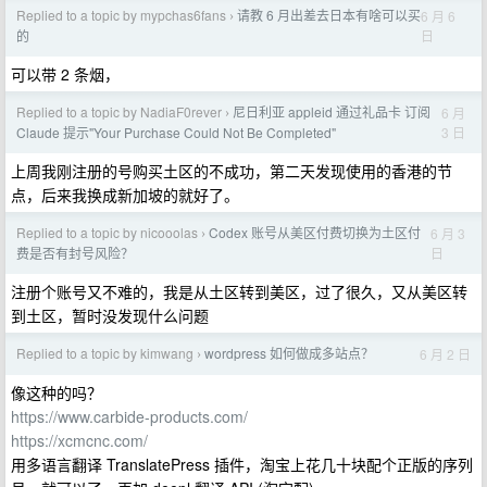
Replied to a topic by mypchas6fans
请教 6 月出差去日本有啥可以买
6 月 6
›
日
的
可以带 2 条烟，
Replied to a topic by NadiaF0rever
尼日利亚 appleid 通过礼品卡 订阅
6 月
›
3 日
Claude 提示"Your Purchase Could Not Be Completed"
上周我刚注册的号购买土区的不成功，第二天发现使用的香港的节
点，后来我换成新加坡的就好了。
Replied to a topic by nicooolas
Codex 账号从美区付费切换为土区付
6 月 3
›
日
费是否有封号风险？
注册个账号又不难的，我是从土区转到美区，过了很久，又从美区转
到土区，暂时没发现什么问题
Replied to a topic by kimwang
wordpress 如何做成多站点？
6 月 2 日
›
像这种的吗？
https://www.carbide-products.com/
https://xcmcnc.com/
用多语言翻译 TranslatePress 插件，淘宝上花几十块配个正版的序列