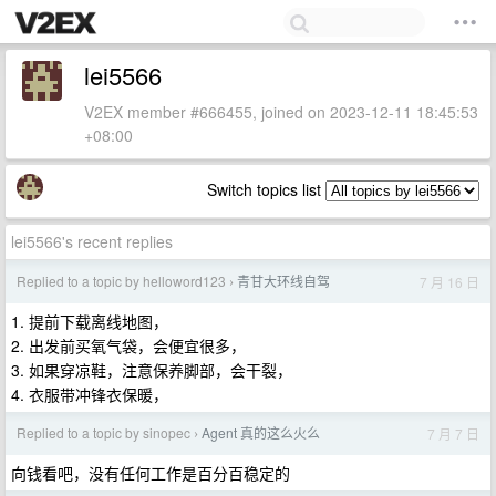
lei5566
V2EX member #666455, joined on 2023-12-11 18:45:53
+08:00
Switch topics list
lei5566's recent replies
Replied to a topic by helloword123
青甘大环线自驾
7 月 16 日
›
1. 提前下载离线地图，
2. 出发前买氧气袋，会便宜很多，
3. 如果穿凉鞋，注意保养脚部，会干裂，
4. 衣服带冲锋衣保暖，
Replied to a topic by sinopec
Agent 真的这么火么
7 月 7 日
›
向钱看吧，没有任何工作是百分百稳定的