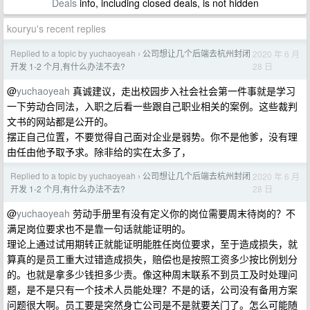
Deals
info, including closed deals, is not hidden
kouryu's recent replies
Replied to a topic by yuchaoyeah
公司想让几个后端去杭州封闭
2020 年 6 月
›
28 日
开发 1-2 个月,有什么办法不去?
@
yuchaoyeah
真诚建议，走出校园步入社会社会第一件事就是学习
一下劳动合同法，入职之后看一些跟自己职业相关的案例。这些裁判
文书的网站都是公开的。
摆正自己位置，不要觉得自己面对企业是弱势。你不是他爹，没有理
由任由他予取予求。除非给的实在太多了，
Replied to a topic by yuchaoyeah
公司想让几个后端去杭州封闭
2020 年 6 月
›
28 日
开发 1-2 个月,有什么办法不去?
@
yuchaoyeah
劳动手册里有没有定义你的岗位需要周末待岗的？不
满足岗位要求也不是靠一句话就能证明的。
理论上通过试用期转正就能证明能胜任岗位要求，至于造成损失，就
算真的是员工重大过错造成损失，赔偿也是按照工资多少按比例划分
的。也就是拿多少钱担多少责。像这种周末联系不到员工及时处理问
题，是不是只有一个技术人员能处理？不是的话，公司没有备用方案
问题很大啊。员工要是突然身亡公司是不是就要关门了。怎么可能随