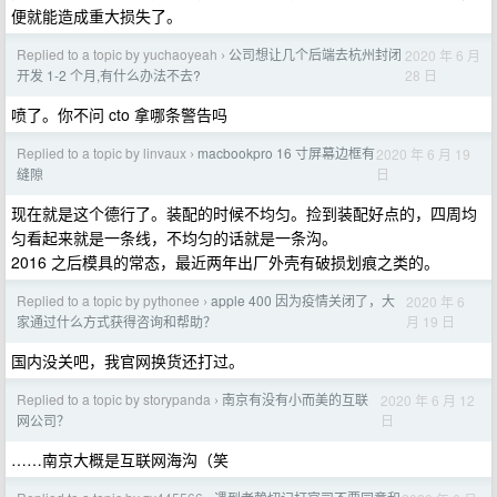
便就能造成重大损失了。
Replied to a topic by yuchaoyeah
公司想让几个后端去杭州封闭
2020 年 6 月
›
28 日
开发 1-2 个月,有什么办法不去?
喷了。你不问 cto 拿哪条警告吗
Replied to a topic by linvaux
macbookpro 16 寸屏幕边框有
2020 年 6 月 19
›
日
缝隙
现在就是这个德行了。装配的时候不均匀。捡到装配好点的，四周均
匀看起来就是一条线，不均匀的话就是一条沟。
2016 之后模具的常态，最近两年出厂外壳有破损划痕之类的。
Replied to a topic by pythonee
apple 400 因为疫情关闭了，大
2020 年 6
›
月 19 日
家通过什么方式获得咨询和帮助？
国内没关吧，我官网换货还打过。
Replied to a topic by storypanda
南京有没有小而美的互联
2020 年 6 月 12
›
日
网公司？
……南京大概是互联网海沟（笑