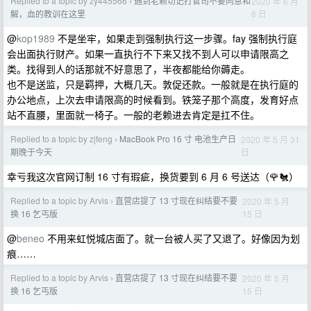
Replied to a topic by zy445566
遇到老赖切记打官司不要同意和
2020 年 6 月
›
8 日
解，血的教训在这里
@
kop1989
不是坐牢，如果走到强制执行这一步骤。fay 强制执行庭
会出面执行财产。如果一直执行不下来又找不到人可以申请限高之
类。找得到人的话那就不好意思了，半夜都能给你薅走。
也不是送监，只是羁押，大概几天。敦促还款。一般就是在执行庭的
办公地点，上次去申请限高的时候看到。铁笼子那个高度，发育好点
站不直腰，里面就一椅子。一般的老赖进去肯定是扛不住。
Replied to a topic by zjfeng
MacBook Pro 16 寸 电池生产日
2020 年 5 月 31
›
日
期晚于今天
幸亏我这次官网订制 16 寸有瑕疵，换货要到 6 月 6 号送达（🌹🐔）
Replied to a topic by Arvis
直营店提了 13 寸现在纠结要不要
2020 年 5 月
›
15 日
换 16 乞丐版
@
beneo
不用来虹悦城店面了。就一台被人买了又退了。好像因为划
痕……
Replied to a topic by Arvis
直营店提了 13 寸现在纠结要不要
2020 年 5 月
›
15 日
换 16 乞丐版