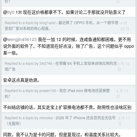
日
价？
@
tty0
13t 现在这价格都拿不下。如果讨论二手那就没开贴意义了
Replied to a topic by long1and
最近换了 OPPO 手机，从一个细节感
4 月
›
22 日
受到厂家对系统的用心程度。
@
wengjin456123
我在一加 12 的时候，连咸鱼通知都困难。更不用
说外面的软件了。不知道现在好点没，除了广告，这个问题似乎 oppo
差一些。
Replied to a topic by 340746
在荣耀 9X 手机上发现来自快应用的流
4 月 18
›
日
氓广告
安卓这点真是劝退。
Replied to a topic by power100
现在 iPad mini 换电池还是换整
4 月 13
›
日
机？
不纠结店铺的话，其实走宝上扩容换电池都不贵。耐用性也没啥区别
Replied to a topic by microka
2026 年了 iPhone 还会忽然全无信号
3 月 17
›
日
（无服务）
同款，我不认为是卡的问题，但是复现过，和温度关系比较大。