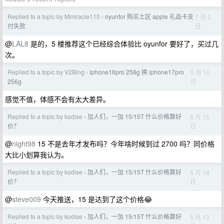
Replied to a topic by Mmiracle110
oyunfor 购买土区 apple 礼品卡支
7 月 2
›
日
付失败
@
LAL8
是的，5 楼推荐这个已经综合体验比 oyunfor 要好了，买过几
次。
Replied to a topic by V2Bing
iphone16pro 256g 换 iphone17pro
5 月 15
›
日
256g
感觉不值，体感不会有太大差异。
Replied to a topic by kodise
加人们，一加 15/15T 什么价格算好
5 月 15
›
日
价？
@
night98
15 不是去年才发布吗？今年啥时候到过 2700 吗？同价格
大比小划算我认为。
Replied to a topic by kodise
加人们，一加 15/15T 什么价格算好
5 月 14
›
日
价？
@
steve009
今天推送，15 是达到了这个价格😂
Replied to a topic by kodise
加人们，一加 15/15T 什么价格算好
5 月 13
›