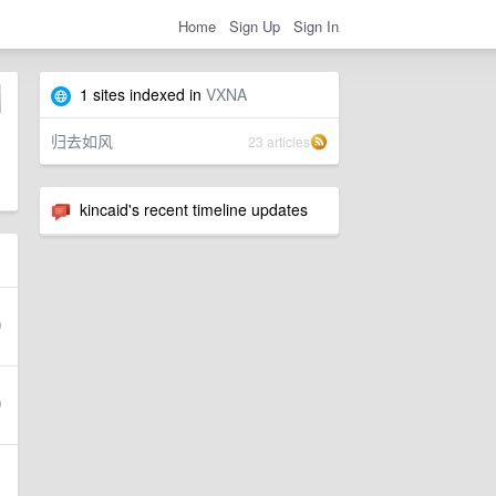
Home
Sign Up
Sign In
1 sites indexed in
VXNA
归去如风
23 articles
kincaid's recent timeline updates