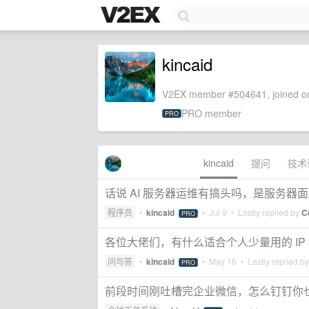
kincaid
V2EX member #504641, joined on
PRO member
PRO
kincaid
提问
技术
话说 AI 服务器运维有搞头吗，是服务器面板 
程序员
•
kincaid
•
Jul 9
• Lastly replied by
C
PRO
各位大佬们，有什么适合个人少量用的 IP
问与答
•
kincaid
•
May 16
• Lastly replied b
PRO
前段时间刚吐槽完企业微信，怎么钉钉你也