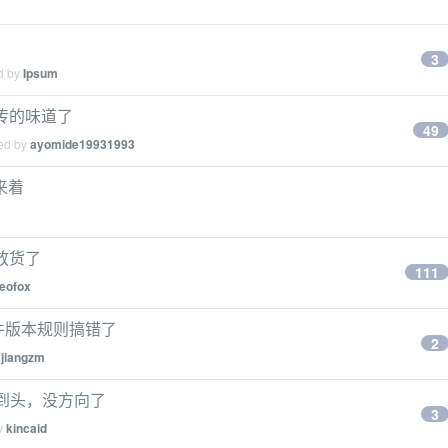
3
ed by
Ipsum
宣传的味道了
49
ied by
ayomide19931993
来着
不放货了
111
eofox
插件版本规则搞错了
2
y
jiangzm
写到头，没方向了
3
by
kincaid