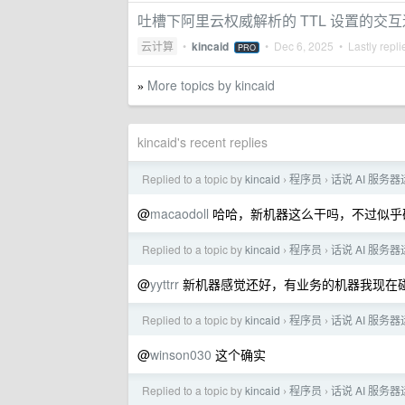
吐槽下阿里云权威解析的 TTL 设置的交
云计算
•
kincaid
•
Dec 6, 2025
• Lastly repl
PRO
More topics by kincaid
»
kincaid's recent replies
Replied to a topic by
kincaid
程序员
话说 AI 服务
›
›
@
macaodoll
哈哈，新机器这么干吗，不过似乎确
Replied to a topic by
kincaid
程序员
话说 AI 服务
›
›
@
yyttrr
新机器感觉还好，有业务的机器我现在
Replied to a topic by
kincaid
程序员
话说 AI 服务
›
›
@
winson030
这个确实
Replied to a topic by
kincaid
程序员
话说 AI 服务
›
›