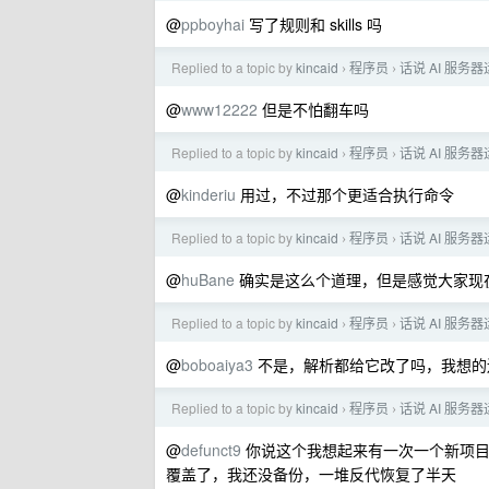
@
ppboyhai
写了规则和 skills 吗
Replied to a topic by
kincaid
程序员
话说 AI 服务
›
›
@
www12222
但是不怕翻车吗
Replied to a topic by
kincaid
程序员
话说 AI 服务
›
›
@
kinderiu
用过，不过那个更适合执行命令
Replied to a topic by
kincaid
程序员
话说 AI 服务
›
›
@
huBane
确实是这么个道理，但是感觉大家现在越
Replied to a topic by
kincaid
程序员
话说 AI 服务
›
›
@
boboaiya3
不是，解析都给它改了吗，我想的
Replied to a topic by
kincaid
程序员
话说 AI 服务
›
›
@
defunct9
你说这个我想起来有一次一个新项目，
覆盖了，我还没备份，一堆反代恢复了半天