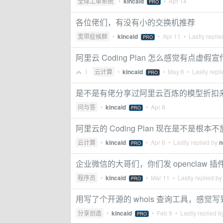
全球工单系统
•
kincaid
•
Apr 14
PRO
各位佬们，有没有小的交换机推荐
宽带症候群
•
kincaid
•
Apr 11
• Lastly repli
PRO
阿里云 Coding Plan 怎么感觉有点虚假
1
云计算
•
kincaid
•
May 6
• Lastly repl
PRO
是不是有佬分享过阿里云百炼的模型折扣
问与答
•
kincaid
•
Apr 8
PRO
阿里云的 Coding Plan 现在是不是根本
云计算
•
kincaid
•
Apr 6
• Lastly replied by
n
PRO
企业微信的大哥们，你们发 openclaw 
程序员
•
kincaid
•
Mar 11
• Lastly replied b
PRO
用写了个开源的 whois 查询工具，感觉
分享创造
•
kincaid
•
Feb 9
• Lastly replied 
PRO