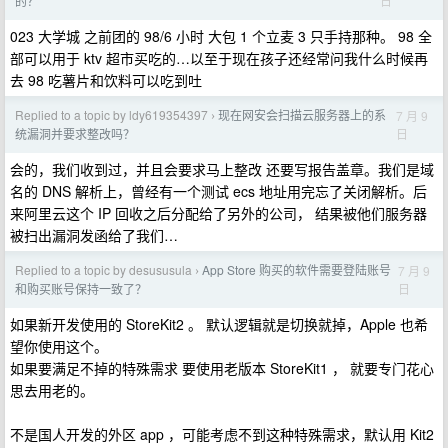
日
的？
023 大学城 之前团的 98/6 小时 大包 1 个立麦 3 只手持那种。 98 全
部可以用于 ktv 超市买吃的…以至于现在孩子还经常问我什么时候再
去 98 吃薯片和饮料可以吃到吐
Replied to a topic by ldy619354397
现在网安会扫描云服务器上的系
7 月 9
›
日
统漏洞并要求整改吗？
会的，我们收到过，并且会要求马上整改 还要写报告盖章。我们是域
名的 DNS 解析上，曾经有一个测试 ecs 地址用完忘了关闭解析。后
来阿里云这个 IP 回收之后分配给了另外的公司， 结果被他们服务器
被扫出漏洞发函给了我们…
Replied to a topic by desususula
App Store 购买的软件需要登陆账号
7 月 9
›
日
和购买账号保持一致了？
如果新开发使用的 StoreKit2 。 默认逻辑就是切换就掉，Apple 也希
望你使用这个。
如果要满足不掉的特殊需求 要使用老版本 StoreKit1 ， 就要专门花心
思去用老的。
不是国人开发的外区 app ，可能考虑不到这种特殊需求，默认用 Kit2