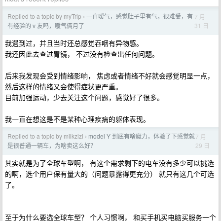
Replied to a topic by myTrip
一直嗳气，感觉肚子里有气，很难受，有
7 月
›
31 日
有经验的 v 友吗，嗳气俩月了
我遇到过，并且当时还总感觉吞咽有异物感。
我还因此去查过胃镜， 不过没有检查出任何问题。
后来我发现会受到情绪影响， 焦虑或者情绪不好就会感觉明显一点，
然后这样的情绪又会使得症状更严重。
目前加强运动，少去关注这个问题，感觉好了很多。
我一直在想这是不是某种心理疾病的躯体表现。
Replied to a topic by milkzizi
model Y 到底有啥魔力，体验了下感觉就
7 月
›
29 日
是很普通一辆车，为啥卖这么好？
其实就是为了全球车型啊， 有这个需求剩下的电车没有多少可以挑选
的啊，选个用户保有量大的（问题暴露得更充分） 就只有这几个可选
了。
至于为什么要选全球车型？ 个人习惯啊， 和买手机买电脑买服务一个