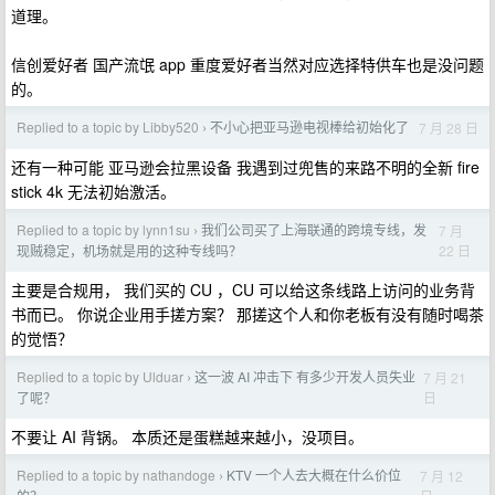
道理。
信创爱好者 国产流氓 app 重度爱好者当然对应选择特供车也是没问题
的。
Replied to a topic by Libby520
不小心把亚马逊电视棒给初始化了
7 月 28 日
›
还有一种可能 亚马逊会拉黑设备 我遇到过兜售的来路不明的全新 fire
stick 4k 无法初始激活。
Replied to a topic by lynn1su
我们公司买了上海联通的跨境专线，发
7 月
›
22 日
现贼稳定，机场就是用的这种专线吗？
主要是合规用， 我们买的 CU ，CU 可以给这条线路上访问的业务背
书而已。 你说企业用手搓方案？ 那搓这个人和你老板有没有随时喝茶
的觉悟？
Replied to a topic by Ulduar
这一波 AI 冲击下 有多少开发人员失业
7 月 21
›
日
了呢？
不要让 AI 背锅。 本质还是蛋糕越来越小，没项目。
Replied to a topic by nathandoge
KTV 一个人去大概在什么价位
7 月 12
›