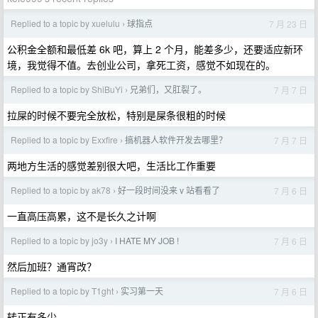
Replied to a topic by xuelulu
球指点
7 月 23 日
›
公积金全额和最低差 6k 吧，算上 2 个月，能差多少，还要适应新环
境，我觉得不值。去创业公司，拿死工资，感觉不如现在的。
Replied to a topic by ShiBuYi
兄弟们，又肛裂了。
7 月 7 日
›
拉屎的时候不要完全放松，特别是屎条很粗的时候
Replied to a topic by Exxfire
搞机器人软件开发去哪里？
7 月 7 日
›
两地方生活的感觉差别很大吧，生活比工作重要
Replied to a topic by ak78
好一段时间没来 v 站看看了
7 月 6 日
›
一直高压高累，这不是长久之计啊
Replied to a topic by jo3y
I HATE MY JOB !
7 月 6 日
›
然后加班？通宵改？
Replied to a topic by T1ght
实习第一天
7 月 6 日
›
转正有多少