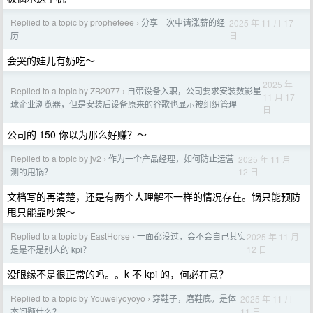
Replied to a topic by propheteee
分享一次申请涨薪的经
2025 年 11 月 17
›
日
历
会哭的娃儿有奶吃～
2025 年
Replied to a topic by ZB2077
自带设备入职，公司要求安装数影星
›
11 月 17
球企业浏览器，但是安装后设备原来的谷歌也显示被组织管理
日
公司的 150 你以为那么好赚？～
Replied to a topic by jv2
作为一个产品经理，如何防止运营
2025 年 11 月
›
12 日
测的甩锅？
文档写的再清楚，还是有两个人理解不一样的情况存在。锅只能预防
甩只能靠吵架～
Replied to a topic by EastHorse
一面都没过，会不会自己其实
2025 年 11 月
›
12 日
是是不是别人的 kpi？
没眼缘不是很正常的吗。。k 不 kpi 的，何必在意？
Replied to a topic by Youweiyoyoyo
穿鞋子，磨鞋底。是体
2025 年 11 月
›
11 日
态问题什么？