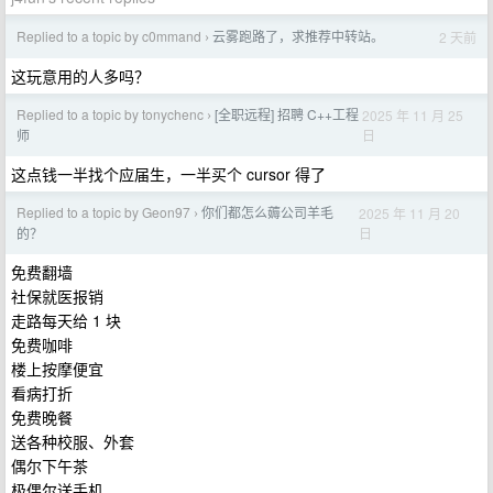
Replied to a topic by c0mmand
云雾跑路了，求推荐中转站。
2 天前
›
这玩意用的人多吗？
Replied to a topic by tonychenc
[全职远程] 招聘 C++工程
2025 年 11 月 25
›
日
师
这点钱一半找个应届生，一半买个 cursor 得了
Replied to a topic by Geon97
你们都怎么薅公司羊毛
2025 年 11 月 20
›
日
的？
免费翻墙
社保就医报销
走路每天给 1 块
免费咖啡
楼上按摩便宜
看病打折
免费晚餐
送各种校服、外套
偶尔下午茶
极偶尔送手机