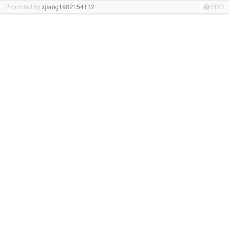
Promoted by
xjiang1982154112
PRO