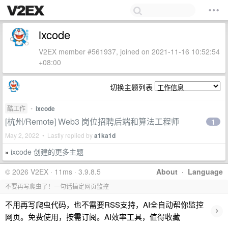
ixcode
V2EX member #561937, joined on 2021-11-16 10:52:54
+08:00
切换主题列表
酷工作
•
ixcode
[杭州/Remote] Web3 岗位招聘后端和算法工程师
1
May 2, 2022 • Lastly replied by
a1ka1d
ixcode 创建的更多主题
»
© 2026 V2EX · 11ms · 3.9.8.5
About
·
Language
不要再写爬虫了！一句话搞定网页监控
不用再写爬虫代码，也不需要RSS支持，AI全自动帮你监控
›
网页。免费使用，按需订阅。AI效率工具，值得收藏