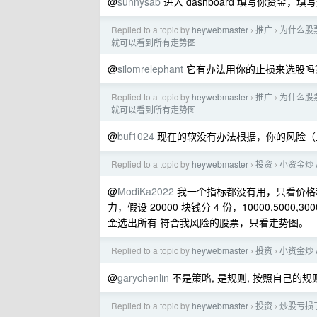
@
sunnysab
进入 dashboard 填写你资
Replied to a topic by
heywebmaster
推广
为什么股
›
›
就可以看到所有走势图
@
silomrelephant
它有办法用你的止损来选股吗
Replied to a topic by
heywebmaster
推广
为什么股
›
›
就可以看到所有走势图
@
buf1024
现在的软没有办法根据，你的风险（
Replied to a topic by
heywebmaster
投资
小资金炒 
›
›
@
ModiKa2022
我一个指标都没有用，只看价格
力，假设 20000 块钱分 4 份，10000,5000
金选出所有 符合我风险的股票，只看走势图。
Replied to a topic by
heywebmaster
投资
小资金炒 
›
›
@
garychenlin
不是策略, 是规则, 按照自己的
Replied to a topic by
heywebmaster
投资
炒股亏损
›
›