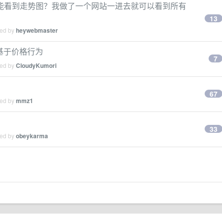
能看到走势图？我做了一个网站一进去就可以看到所有
13
ied by
heywebmaster
 基于价格行为
7
ied by
CloudyKumori
67
ied by
mmz1
33
ied by
obeykarma