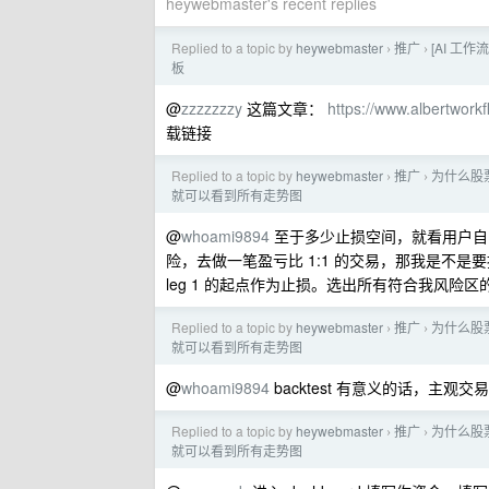
heywebmaster's recent replies
Replied to a topic by
heywebmaster
推广
[AI 工
›
›
板
@
zzzzzzzy
这篇文章：
https://www.albertwork
载链接
Replied to a topic by
heywebmaster
推广
为什么股
›
›
就可以看到所有走势图
@
whoami9894
至于多少止损空间，就看用户自己对实
险，去做一笔盈亏比 1:1 的交易，那我是不是要
leg 1 的起点作为止损。选出所有符合我风险区
Replied to a topic by
heywebmaster
推广
为什么股
›
›
就可以看到所有走势图
@
whoami9894
backtest 有意义的话，主观
Replied to a topic by
heywebmaster
推广
为什么股
›
›
就可以看到所有走势图