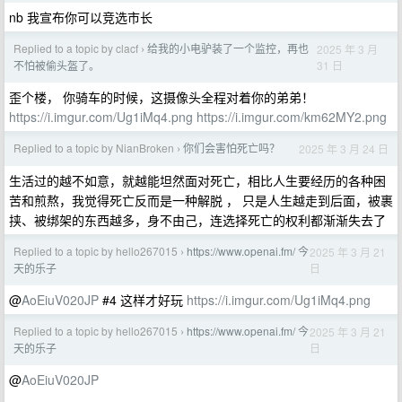
nb 我宣布你可以竞选市长
Replied to a topic by clacf
给我的小电驴装了一个监控，再也
2025 年 3 月
›
31 日
不怕被偷头盔了。
歪个楼， 你骑车的时候，这摄像头全程对着你的弟弟！
https://i.imgur.com/Ug1iMq4.png
https://i.imgur.com/km62MY2.png
Replied to a topic by NianBroken
你们会害怕死亡吗？
2025 年 3 月 24 日
›
生活过的越不如意，就越能坦然面对死亡，相比人生要经历的各种困
苦和煎熬，我觉得死亡反而是一种解脱 ， 只是人生越走到后面，被裹
挟、被绑架的东西越多，身不由己，连选择死亡的权利都渐渐失去了
Replied to a topic by hello267015
https://www.openai.fm/ 今
2025 年 3 月 21
›
日
天的乐子
@
AoEiuV020JP
#4 这样才好玩
https://i.imgur.com/Ug1iMq4.png
Replied to a topic by hello267015
https://www.openai.fm/ 今
2025 年 3 月 21
›
日
天的乐子
@
AoEiuV020JP