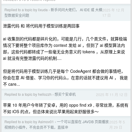
Replied to a topic by lixuda
新手问问大佬们， AI IDE 或 大模
2025 年 12 月
›
17 日
型数据安全问题
泄露代码 和 将代码用于模型训练是两回事
ai 收集到的代码都是碎片化的，可能是几行，几个类文件，就算极端
情况下要将整个项目库作为 context 发给 ai ，但到了 ai 模型算法内
部，这些代码都转成了一些毫无业务意义的 tokens ，从原理上来说
ai 就没有完整泄露代码的机制....
但是将代码用于模型训练几乎是每个 CodeAgent 都会做的事情吧，
你会在意 AI 借鉴、学习你的代码么，在意的话就不建议用 AI ， 我是
不 care...
Replied to a topic by hellozzh
想买个安卓机
2025 年 11 月 12 日
›
苹果 10 年用户今年转了安卓，用的 oppo find x9 , 非常丝滑，系统有
不如 iOS 的点，但总体来说比苹果用起来舒服很多～
Replied to a topic by Asimov01
一个可以直接在 JAVDB 页面播放
2025 年 5
›
月 29 日
视频的小插件，不充会员不下载，直接冲