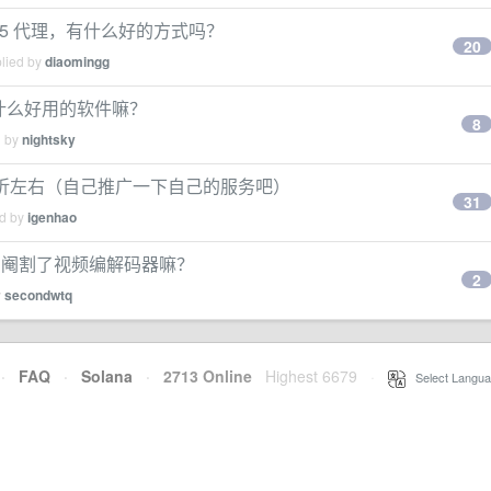
ks5 代理，有什么好的方式吗？
20
plied by
diaomingg
有什么好用的软件嘛？
8
d by
nightsky
 折左右（自己推广一下自己的服务吧）
31
ed by
igenhao
显卡，阉割了视频编解码器嘛？
2
y
secondwtq
·
FAQ
·
Solana
·
2713 Online
Highest 6679
·
Select Langua