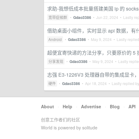
求助-我想低成本批量搭建美国 ip 的 soc
宽带症候群
•
Gdao3386
•
Jun 22, 2024
• Lastly re
借助桌面小组件，实时显示 api 数据，
Android
•
Gdao3386
•
May 9, 2024
• Lastly replie
超便宜寄快递的方法分享，只要原价的 5
分享发现
•
Gdao3386
•
May 9, 2024
• Lastly repli
志强 E3-1226V3 处理器自带的集成
硬件
•
Gdao3386
•
Apr 18, 2024
• Lastly replied b
About
·
Help
·
Advertise
·
Blog
·
API
创意工作者们的社区
World is powered by solitude