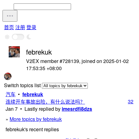
首页
注册
登录
febrekuk
V2EX member #728139, joined on 2025-01-02
17:53:35 +08:00
Switch topics list
汽车
•
febrekuk
32
连续开车事故出险，有什么说法吗？
Jan 7 • Lastly replied by
imesrdfi8dzs
»
More topics by febrekuk
febrekuk's recent replies