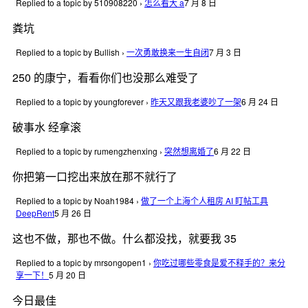
Replied to a topic by 510908220
›
怎么看大 a
7 月 8 日
粪坑
Replied to a topic by Bullish
›
一次勇敢换来一生自闭
7 月 3 日
250 的康宁，看看你们也没那么难受了
Replied to a topic by youngforever
›
昨天又跟我老婆吵了一架
6 月 24 日
破事水 经拿滚
Replied to a topic by rumengzhenxing
›
突然想离婚了
6 月 22 日
你把第一口挖出来放在那不就行了
Replied to a topic by Noah1984
›
做了一个上海个人租房 AI 盯帖工具
DeepRent
5 月 26 日
这也不做，那也不做。什么都没找，就要我 35
Replied to a topic by mrsongopen1
›
你吃过哪些零食是爱不释手的？来分
享一下！
5 月 20 日
今日最佳