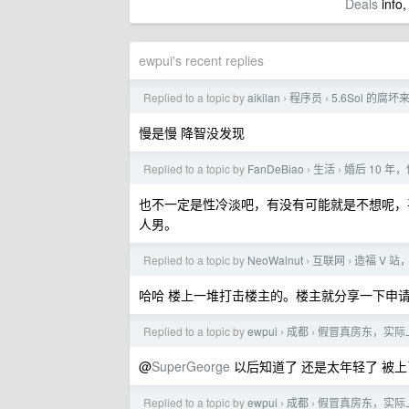
Deals
info,
ewpui's recent replies
Replied to a topic by
aikilan
程序员
5.6Sol 的腐
›
›
慢是慢 降智没发现
Replied to a topic by
FanDeBiao
生活
婚后 10 
›
›
也不一定是性冷淡吧，有没有可能就是不想呢，
人男。
Replied to a topic by
NeoWalnut
互联网
造福 V 站
›
›
哈哈 楼上一堆打击楼主的。楼主就分享一下申请
Replied to a topic by
ewpui
成都
假冒真房东，实际
›
›
@
SuperGeorge
以后知道了 还是太年轻了 被
Replied to a topic by
ewpui
成都
假冒真房东，实际
›
›