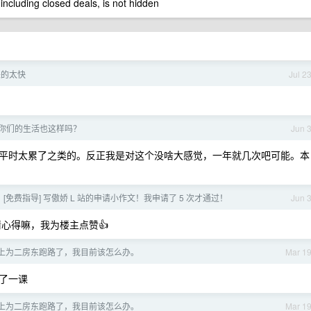
 including closed deals, is not hidden
坏来的太快
Jul 2
年，你们的生活也这样吗？
Jun 
平时太累了之类的。反正我是对这个没啥大感觉，一年就几次吧可能。本
， [免费指导] 写傲娇 L 站的申请小作文！我申请了 5 次才通过！
Jun 
心得嘛，我为楼主点赞👍
上为二房东跑路了，我目前该怎么办。
Mar 1
上了一课
上为二房东跑路了，我目前该怎么办。
Mar 1