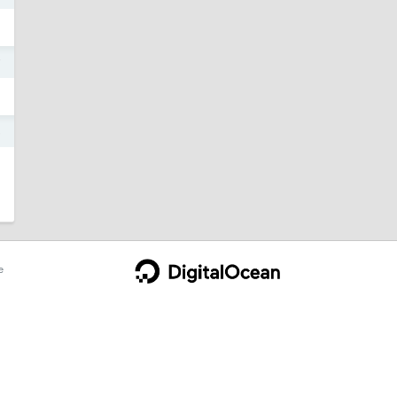
7
5
e