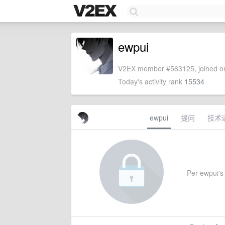
ewpui
V2EX member #563125, joined on
Today's activity rank
15534
ewpui
提问
技术
Per ewpui's 