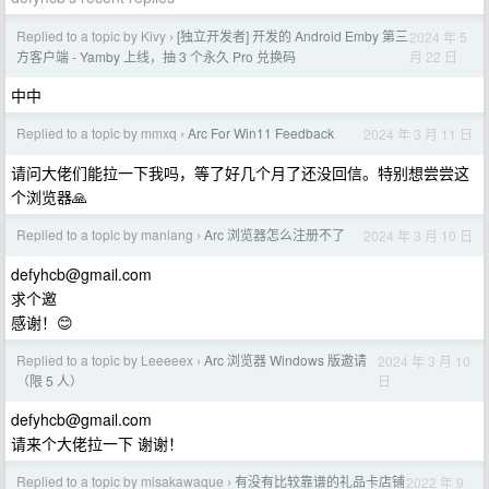
Replied to a topic by Kivy
[独立开发者] 开发的 Android Emby 第三
2024 年 5
›
月 22 日
方客户端 - Yamby 上线，抽 3 个永久 Pro 兑换码
中中
Replied to a topic by mmxq
Arc For Win11 Feedback
2024 年 3 月 11 日
›
请问大佬们能拉一下我吗，等了好几个月了还没回信。特别想尝尝这
个浏览器🙏
Replied to a topic by manlang
Arc 浏览器怎么注册不了
2024 年 3 月 10 日
›
defyhcb@gmail.com
求个邀
感谢！😊
Replied to a topic by Leeeeex
Arc 浏览器 Windows 版邀请
2024 年 3 月 10
›
日
（限 5 人）
defyhcb@gmail.com
请来个大佬拉一下 谢谢！
Replied to a topic by misakawaque
有没有比较靠谱的礼品卡店铺
2022 年 9
›