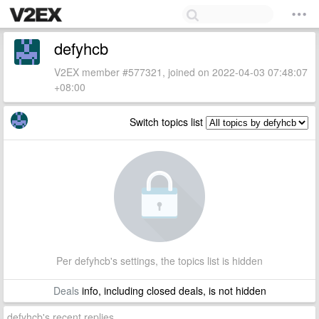
defyhcb
V2EX member #577321, joined on 2022-04-03 07:48:07
+08:00
Switch topics list
Per defyhcb's settings, the topics list is hidden
Deals
info, including closed deals, is not hidden
defyhcb's recent replies