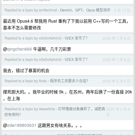
Replied to a topic by anlitechnet
Gemini、GPT、Opus 模型测评
3 月 17 日
›
最近用 Opus4.6 帮我用 Rust 重构了下我以前用 C++写的一个工具，
基本不怎么需要修改
Replied to a topic by v2e0xAdmin2
V2EX 发币了？
2025 年 7 月 8 日
›
@
qingchen666
牛逼啊，几千刀彩票
Replied to a topic by v2e0xAdmin2
V2EX 发币了？
2025 年 7 月 8 日
›
我去，错过了暴富的机会
Replied to a topic by findu
程序员工资要多少合适？
2025 年 2 月 6 日
›
撑死胆大的。。我毕业的时候 5k ，在苏州，两年后换了一份直接 20k
，在上海
Replied to a topic by Awes0me
打呼噜被对象嫌弃了，减肥真
2025 年 2 月 6
›
日
的有用吗？
@
zdw189803631
这跟男女有啥关系。。。