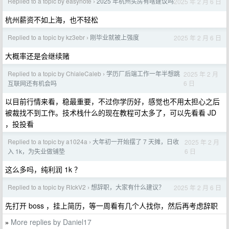
Replied to a topic by easynote
2025 年杭州买房有啥建议吗
2025 年 2 月 6 日
›
杭州薪资不如上海，也不轻松
Replied to a topic by kz3ebr
刚毕业就被上强度
2025 年 2 月 6 日
›
大概率还是会继续赌
Replied to a topic by ChialeCaleb
学历厂后端工作一年半想跳
2025 年 2 月
›
6 日
互联网还有机会吗
以目前行情来看，稳最重要，不过你学历好，感觉也不用太担心之后
被裁找不到工作。技术栈什么的现在教程可太多了，可以先看看 JD
，投投看
Replied to a topic by a1024a
大年初一开始摆了 7 天摊，日收
2025 年 2 月
›
6 日
入 1k，为失业做铺垫
这么多吗，纯利润 1k ？
Replied to a topic by RIckV2
想辞职，大家有什么建议？
2025 年 2 月 6 日
›
先打开 boss ，挂上简历，等一周看有几个人找你，然后再考虑辞职
More replies by Daniel17
»