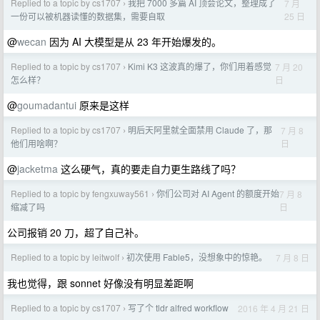
Replied to a topic by cs1707
我把 7000 多篇 AI 顶会论文，整理成了
7 月
›
25 日
一份可以被机器读懂的数据集，需要自取
@
wecan
因为 AI 大模型是从 23 年开始爆发的。
Replied to a topic by cs1707
Kimi K3 这波真的爆了，你们用着感觉
7 月 20
›
日
怎么样？
@
goumadantui
原来是这样
Replied to a topic by cs1707
明后天阿里就全面禁用 Claude 了，那
7 月 8
›
日
他们用啥啊？
@
jacketma
这么硬气，真的要走自力更生路线了吗？
Replied to a topic by fengxuway561
你们公司对 AI Agent 的额度开始
7 月 8
›
日
缩减了吗
公司报销 20 刀，超了自己补。
Replied to a topic by leitwolf
初次使用 Fable5，没想象中的惊艳。
7 月 8 日
›
我也觉得，跟 sonnet 好像没有明显差距啊
Replied to a topic by cs1707
写了个 tldr alfred workflow
2016 年 4 月 21 日
›