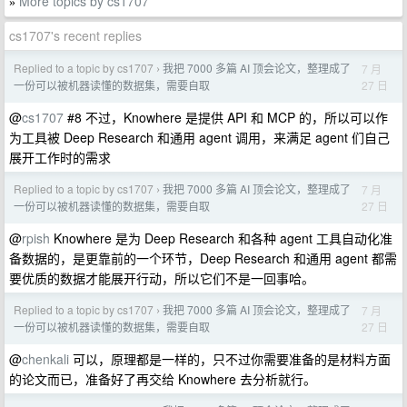
More topics by cs1707
»
cs1707's recent replies
Replied to a topic by cs1707
我把 7000 多篇 AI 顶会论文，整理成了
7 月
›
27 日
一份可以被机器读懂的数据集，需要自取
@
cs1707
#8 不过，Knowhere 是提供 API 和 MCP 的，所以可以作
为工具被 Deep Research 和通用 agent 调用，来满足 agent 们自己
展开工作时的需求
Replied to a topic by cs1707
我把 7000 多篇 AI 顶会论文，整理成了
7 月
›
27 日
一份可以被机器读懂的数据集，需要自取
@
rpish
Knowhere 是为 Deep Research 和各种 agent 工具自动化准
备数据的，是更靠前的一个环节，Deep Research 和通用 agent 都需
要优质的数据才能展开行动，所以它们不是一回事哈。
Replied to a topic by cs1707
我把 7000 多篇 AI 顶会论文，整理成了
7 月
›
27 日
一份可以被机器读懂的数据集，需要自取
@
chenkali
可以，原理都是一样的，只不过你需要准备的是材料方面
的论文而已，准备好了再交给 Knowhere 去分析就行。