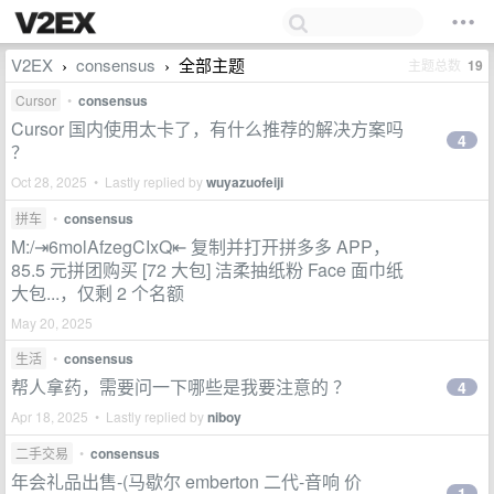
V2EX
consensus
全部主题
主题总数
19
›
›
Cursor
•
consensus
Cursor 国内使用太卡了，有什么推荐的解决方案吗
4
？
Oct 28, 2025 • Lastly replied by
wuyazuofeiji
拼车
•
consensus
M:/⇥6molAfzegCIxQ⇤ 复制并打开拼多多 APP，
85.5 元拼团购买 [72 大包] 洁柔抽纸粉 Face 面巾纸
大包...，仅剩 2 个名额
May 20, 2025
生活
•
consensus
帮人拿药，需要问一下哪些是我要注意的 ？
4
Apr 18, 2025 • Lastly replied by
niboy
二手交易
•
consensus
年会礼品出售-(马歇尔 emberton 二代-音响 价
1