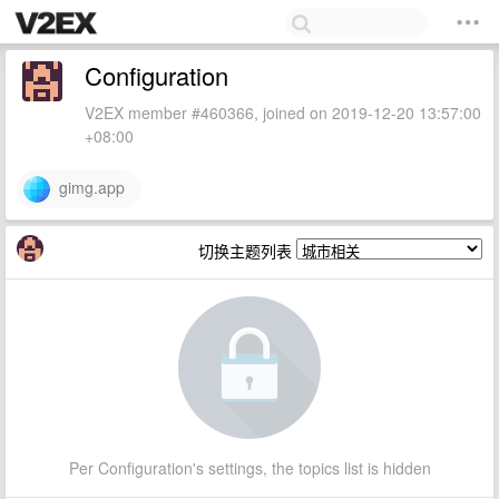
Configuration
V2EX member #460366, joined on 2019-12-20 13:57:00
+08:00
gimg.app
切换主题列表
Per Configuration's settings, the topics list is hidden