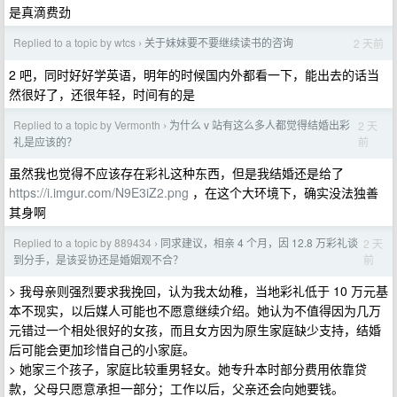
是真滴费劲
Replied to a topic by wtcs
关于妹妹要不要继续读书的咨询
2 天前
›
2 吧，同时好好学英语，明年的时候国内外都看一下，能出去的话当
然很好了，还很年轻，时间有的是
Replied to a topic by Vermonth
为什么 v 站有这么多人都觉得结婚出彩
2 天
›
前
礼是应该的？
虽然我也觉得不应该存在彩礼这种东西，但是我结婚还是给了
https://i.imgur.com/N9E3iZ2.png
，在这个大环境下，确实没法独善
其身啊
Replied to a topic by 889434
同求建议，相亲 4 个月，因 12.8 万彩礼谈
2 天
›
前
到分手，是该妥协还是婚姻观不合？
> 我母亲则强烈要求我挽回，认为我太幼稚，当地彩礼低于 10 万元基
本不现实，以后媒人可能也不愿意继续介绍。她认为不值得因为几万
元错过一个相处很好的女孩，而且女方因为原生家庭缺少支持，结婚
后可能会更加珍惜自己的小家庭。
> 她家三个孩子，家庭比较重男轻女。她专升本时部分费用依靠贷
款，父母只愿意承担一部分；工作以后，父亲还会向她要钱。