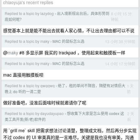
chiaoyuja's recent replies
Replied to a topic by lazydog
出入境新规出台后，具体形势到
8 小时 15 分
›
钟前
底如何呢？
感觉基本上就是能不能出去就看人家心情，不让出去理由都可以不说
Replied to a topic by maky
MAC 的鼠标怎么选
13 小时 38 分钟前
›
@
maky
#8 多显示屏 我买的 trackpad ，使用起来和触摸板一样
Replied to a topic by maky
MAC 的鼠标怎么选
14 小时 17 分钟前
›
mac 直接用触摸板呗
Replied to a topic by qwqqwq
绝了，租的单间不隔音，隔壁有对情侣大
1 天
›
前
晚上 do 听的一清二楚
做好准备吧，没准后面啥时候就邀请你了呢
Replied to a topic by dayudayupao
想收集下大家是怎么使用 codex 这
2 天
›
前
类工具开发(新/老)软件的
用 `grill me` skill 把需求想法讨论清楚，整理成文档，然后再分步实现
不过 codex 的 UI 审美真的是一言难尽，关键是我也没有审美，沟通