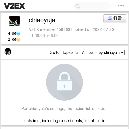
chiaoyuja
打赏
V2EX member #588633, joined on 2022-07-20
4.96
11:36:06 +08:00
2.06
Switch topics list
Per chiaoyuja's settings, the topics list is hidden
Deals
info, including closed deals, is not hidden