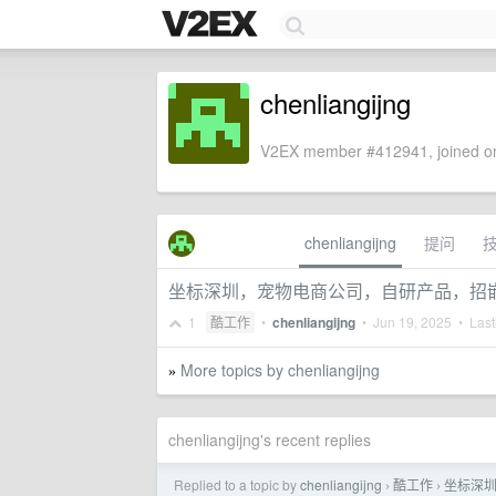
chenliangijng
V2EX member #412941, joined on
chenliangijng
提问
坐标深圳，宠物电商公司，自研产品，招
1
酷工作
•
chenliangijng
•
Jun 19, 2025
• Lastl
More topics by chenliangijng
»
chenliangijng's recent replies
Replied to a topic by
chenliangijng
酷工作
坐标深
›
›