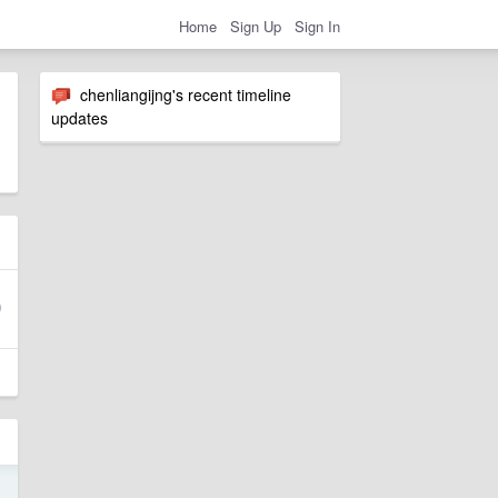
Home
Sign Up
Sign In
chenliangijng's recent timeline
updates
5