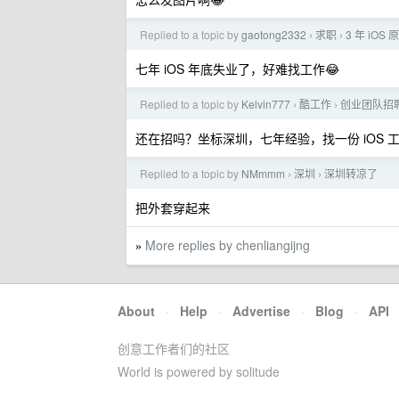
Replied to a topic by
gaotong2332
求职
3 年 iOS 
›
›
七年 iOS 年底失业了，好难找工作😂
Replied to a topic by
Kelvin777
酷工作
创业团队招聘
›
›
还在招吗？坐标深圳，七年经验，找一份 iOS 工作
Replied to a topic by
NMmmm
深圳
深圳转凉了
›
›
把外套穿起来
More replies by chenliangijng
»
About
·
Help
·
Advertise
·
Blog
·
API
创意工作者们的社区
World is powered by solitude