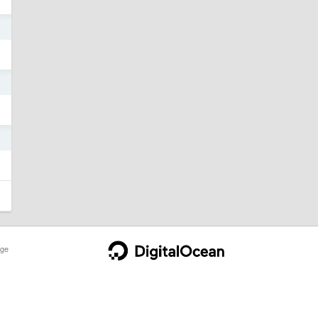
3
2
1
ge