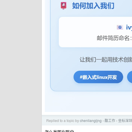
Replied to a topic by
chenliangijng
酷工作
坐标深
›
›
怎么发图片啊😂