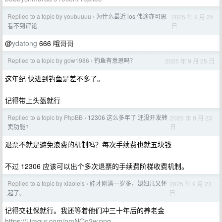
Replied to a topic by youbuuuu
为什么最近 ios 伟途亦可思
2025 年 9 月 25
›
日
看不到评论
@
ydatong
666 哦哥哥
Replied to a topic by gdw1986
钓鱼有意思吗？
2025 年 9 月 25 日
›
这年纪 快进到钓鱼是差不多了。
记得带上头盔就行
Replied to a topic by PhpBB
12306 这么多年了 还没开发转
2025 年 9 月 23
›
日
卖功能?
退票不就是避免浪费的机制吗？每次手续费也就五块钱
不过 12306 应该可以出个多次退票的手续费阶梯收费机制。
Replied to a topic by xiaoleis
娃才刚满一岁多，媳妇儿又怀
2025 年 9 月 23
›
日
起了。
记得交社保就行。我还等着他们冲三十年后的养老金
https://i.imgur.com/pmNOo2w.png