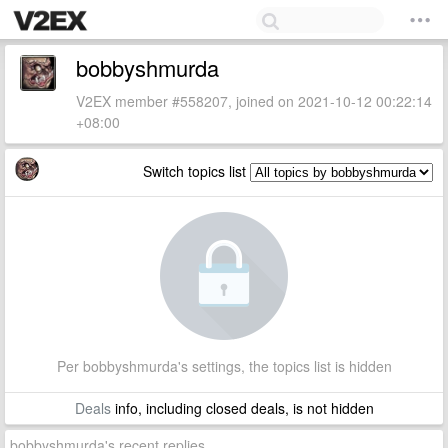
bobbyshmurda
V2EX member #558207, joined on 2021-10-12 00:22:14
+08:00
Switch topics list
Per bobbyshmurda's settings, the topics list is hidden
Deals
info, including closed deals, is not hidden
bobbyshmurda's recent replies