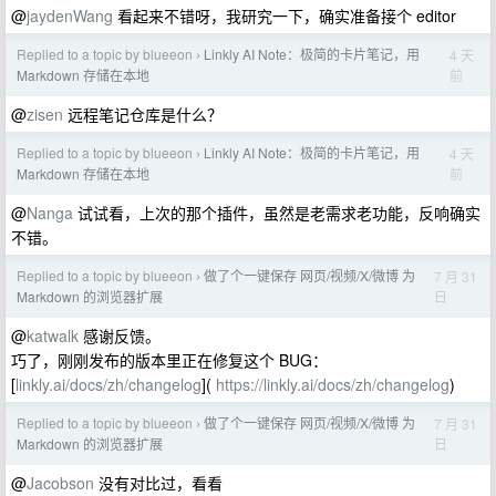
@
jaydenWang
看起来不错呀，我研究一下，确实准备接个 editor
Replied to a topic by blueeon
Linkly AI Note：极简的卡片笔记，用
4 天
›
前
Markdown 存储在本地
@
zisen
远程笔记仓库是什么？
Replied to a topic by blueeon
Linkly AI Note：极简的卡片笔记，用
4 天
›
前
Markdown 存储在本地
@
Nanga
试试看，上次的那个插件，虽然是老需求老功能，反响确实
不错。
Replied to a topic by blueeon
做了个一键保存 网页/视频/X/微博 为
7 月 31
›
日
Markdown 的浏览器扩展
@
katwalk
感谢反馈。
巧了，刚刚发布的版本里正在修复这个 BUG：
[
linkly.ai/docs/zh/changelog
](
https://linkly.ai/docs/zh/changelog
)
Replied to a topic by blueeon
做了个一键保存 网页/视频/X/微博 为
7 月 31
›
日
Markdown 的浏览器扩展
@
Jacobson
没有对比过，看看