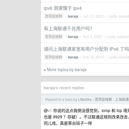
ipv6 测速慢于 ipv4
宽带症候群
•
baraja
•
Jun 13, 2023
• Lastly replie
有上海联通千兆用户吗？
宽带症候群
•
baraja
•
Nov 3, 2022
• Lastly replied
请问上海联通家宽有用户分配到 IPv6 了吗
宽带症候群
•
baraja
•
Feb 15, 2019
• Lastly replie
More topics by baraja
»
baraja's recent replies
Replied to a topic by
LittleSho
宽带症候群
上海联通 
›
›
@
v1
你说的这点我倒没感觉到，icmp 和 tcp 境
也是 9929 ？存疑）。不过联通这规则改来改去
同儿戏，真是草台班子一样