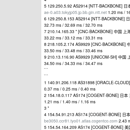
5 129.250.5.92 AS2914 [NTT-BACKBONE
ae-0.a03.tokyjp05.jp.bb.gin.ntt.net
1.20 ms / 1
6 129.250.8.153 AS2914 [NTT-BACKBONE
32.73 ms / 32.69 ms / 32.70 ms
7 210.14.165.33 * [CNC-BACKBONE] 中国 
33.22 ms / 33.12 ms / 33.31 ms
8 218.105.2.174 AS9929 [CNC-BACKBONE
33.50 ms / 33.48 ms / 33.46 ms
9 210.13.116.90 AS9929 [UNICOM-SH] 中国
34.50 ms / 34.33 ms / 34.47 ms
```
```
1 140.91.206.118 AS31898 [ORACLE-CL
0.37 ms / 0.25 ms / 0.40 ms
2 154.18.0.117 AS174 [COGENT-BONE] 
1.21 ms / 1.40 ms / 1.16 ms
3 *
4 154.54.91.213 AS174 [COGENT-BONE]
be3050.ccr81.tyo01.atlas.cogentco.com
2.43 m
5 154.54.164.209 AS174 [COGENT-BO