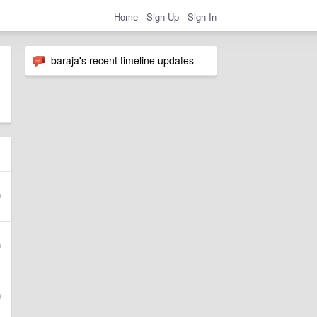
Home
Sign Up
Sign In
baraja's recent timeline updates