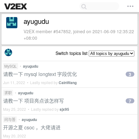
ayugudu
V2EX member #547852, joined on 2021-06-09 12:35:22
+08:00
Switch topics list
MySQL
•
ayugudu
请教一下 mysql longtext 字段优化
3
Jun 11, 2022 • Lastly replied by
CainWang
求职
•
ayugudu
请教一下 项目亮点该怎样写
7
May 25, 2022 • Lastly replied by
sjx95
问与答
•
ayugudu
开源之夏 csoc ，大佬请进
May 20, 2022