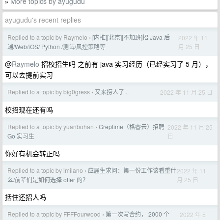
More topics by ayugudu
»
ayugudu's recent replies
Replied to a topic by Raymelo
[内推][北京][不加班]招 Java 后
2022 年 11
›
月 25 日
端/Web/iOS/ Python /测试/风控策略等
@
Raymelo
招校招生吗 之前有 java 实习经历（已经实习了 5 月），
可以去提前实习
Replied to a topic by big0gress
又来捞人了...
2022 年 11 月 25 日
›
校招现在还有吗
Replied to a topic by yuanbohan
Greptime（格睿云）招聘
2022 年 11 月 25
›
日
Go 实习生
你好有机会转正吗
Replied to a topic by imilano
应届生求问：第一份工作该看重什
2022 年 11
›
月 25 日
么/前辈们是如何选择 offer 的？
括住还招人吗
Replied to a topic by FFFFourwood
第一次写合约， 2000 个
2022 年 5
›