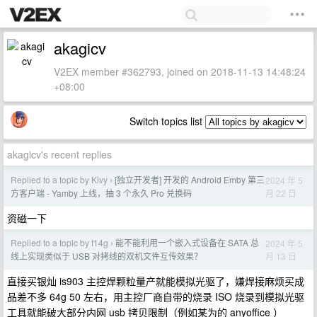
akagicv
V2EX member #362793, joined on 2018-11-13 14:48:24
+08:00
Switch topics list
akagicv's recent replies
Replied to a topic by Kivy
[独立开发者] 开发的 Android Emby 第三
2024 年 5
›
月 22 日
方客户端 - Yamby 上线，抽 3 个永久 Pro 兑换码
资磁一下
Replied to a topic by f14g
能不能利用一个嵌入式设备在 SATA 总
2024 年 5
›
月 13 日
线上实现类似于 USB 对拷线的双机文件互传效果？
直接买银灿 is903 主控焊颗粒量产就能模拟光驱了，嫌焊接麻烦买成
品差不多 64g 50 左右，用主控厂商自带的烧录 ISO 烧录到模拟光驱
工具就能破大部分内网 usb 拷贝限制（例如某为的 anyoffice ）