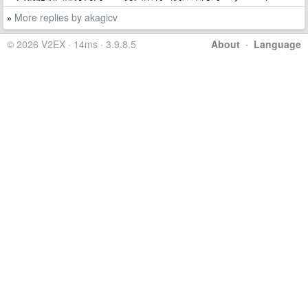
More replies by akagicv
»
© 2026 V2EX · 14ms · 3.9.8.5
About
·
Language